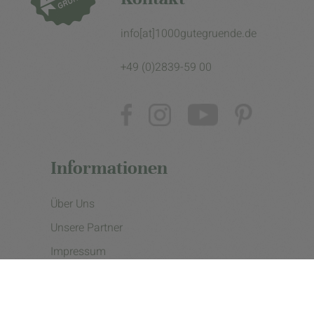
info[at]1000gutegruende.de
+49 (0)2839-59 00
Informationen
Über Uns
Unsere Partner
Impressum
Datenschutzerklärung
Presse