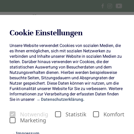
Cookie Einstellungen
Unsere Website verwendet Cookies von sozialen Medien, die
Zweierlei vom Fenchel
es Ihnen ermöglichen, sich mit sozialen Netzwerken zu
verbinden und Inhalte unserer Website in sozialen Medien zu
teilen. Darüber hinaus verwenden wir Cookies, die der
statistischen Auswertung von Besucherdaten und dem
Nutzungsverhalten dienen. Hierbei werden beispielsweise
besuchte Seiten, Sitzungsdauern und Absprungraten der
Nutzer gespeichert. Diese Daten können wir nutzen, um die
Funktionalität unserer Website für Sie zu verbessern. Weitere
Zweierlei vom Fenchel
Informationen zur Verarbeitung der erfassten Daten finden
Sie in unserer
Datenschutzerklärung.
Gebackener Fenchel und Fenchelsalat mit
Gorgonzola
Notwendig
Statistik
Komfort
Marketing
Impressum