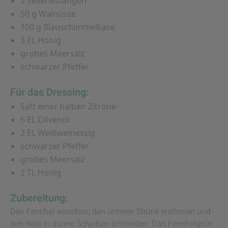
2 Selleriestangen
50 g Walnüsse
100 g Blauschimmelkäse
3 EL Honig
grobes Meersalz
schwarzer Pfeffer
Für das Dressing:
Saft einer halben Zitrone
6 EL Olivenöl
2 EL Weißweinessig
schwarzer Pfeffer
grobes Meersalz
2 TL Honig
Zubereitung:
Den Fenchel waschen, den unteren Strunk entfernen und
den Rest in dünne Scheiben schneiden. Das Fenchelgrün