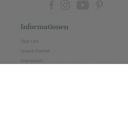
Informationen
Über Uns
Unsere Partner
Impressum
Datenschutzerklärung
Presse
Cookie Einstellungen
Copyright © 2026 - eine Initiative der Landgard eG