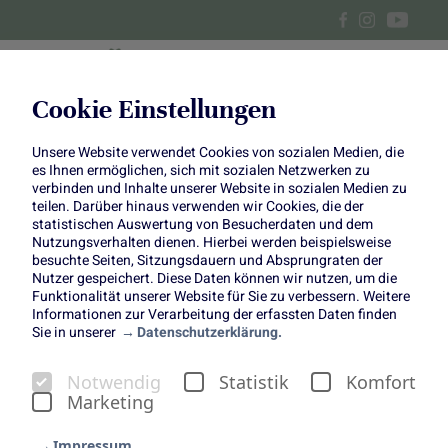
Cookie Einstellungen
Unsere Website verwendet Cookies von sozialen Medien, die
Zucchini-Schoko-Muffins und
es Ihnen ermöglichen, sich mit sozialen Netzwerken zu
verbinden und Inhalte unserer Website in sozialen Medien zu
Zucchini-Tarte
teilen. Darüber hinaus verwenden wir Cookies, die der
statistischen Auswertung von Besucherdaten und dem
Nutzungsverhalten dienen. Hierbei werden beispielsweise
besuchte Seiten, Sitzungsdauern und Absprungraten der
Nutzer gespeichert. Diese Daten können wir nutzen, um die
Funktionalität unserer Website für Sie zu verbessern. Weitere
Informationen zur Verarbeitung der erfassten Daten finden
Zucchini sind so vielseitig wie kaum ein anderes Gemüse
Sie in unserer
Datenschutzerklärung.
– ob herzhaft oder süß, sie lassen sich in den
unterschiedlichsten Gerichten einsetzen. Genau das
Notwendig
Statistik
Komfort
beweisen die
Foodistas
mit unseren beiden neuen
Marketing
Rezeptkreationen. Dieses Mal stehen zwei
außergewöhnliche Rezepte im Mittelpunkt, die zeigen, wie
Impressum