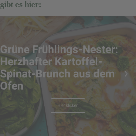
gibt es hier:
ngs-Nester:
rtoffel-
h aus dem
 klicken