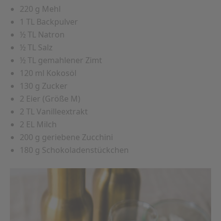
220 g Mehl
1 TL Backpulver
½ TL Natron
½ TL Salz
½ TL gemahlener Zimt
120 ml Kokosöl
130 g Zucker
2 Eier (Größe M)
2 TL Vanilleextrakt
2 EL Milch
200 g geriebene Zucchini
180 g Schokoladenstückchen