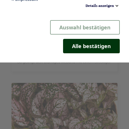
Details anzeigen
Notwendig
Auswahl bestätigen
Statistik
Komfort
Alle bestätigen
Blüten im Balanceakt
Marketing
So gelingt dein blumiges Ikebana mit einem Steckigel