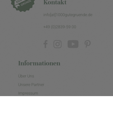
Kontakt
info[at]1000gutegruende.de
+49 (0)2839-59 00
Informationen
Über Uns
Unsere Partner
Impressum
Datenschutzerklärung
Presse