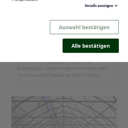
Details anzeigen
Notwendig
Auswahl bestätigen
Statistik
Komfort
Alle bestätigen
Gartenbau inside: Die Gerbera
Marketing
Die Gerbera - vom Erzeuger bis zum fertigen
Blumenstrauß. Im ersten Video unserer neuen Reihe
„Gartenbau Inside“ nehmen wir euch mit in den
Gartenbaubetrieb „Gerbera van Megen“ am
Niederrhein.