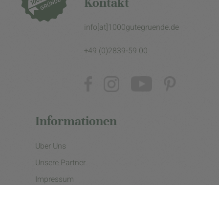
Kontakt
info[at]1000gutegruende.de
+49 (0)2839-59 00
Informationen
Über Uns
Unsere Partner
Impressum
Datenschutzerklärung
Presse