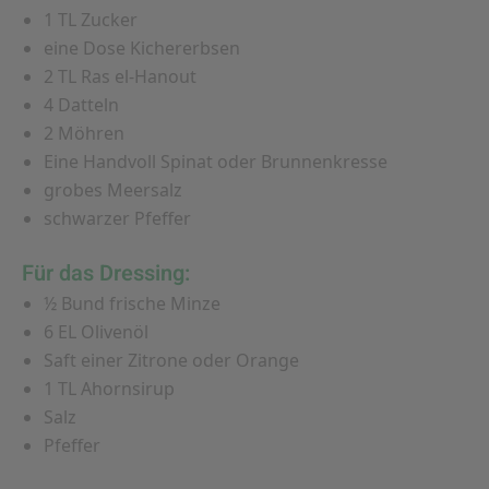
1 TL Zucker
eine Dose Kichererbsen
2 TL Ras el-Hanout
4 Datteln
2 Möhren
Eine Handvoll Spinat oder Brunnenkresse
grobes Meersalz
schwarzer Pfeffer
Für das Dressing:
½ Bund frische Minze
6 EL Olivenöl
Saft einer Zitrone oder Orange
1 TL Ahornsirup
Salz
Pfeffer