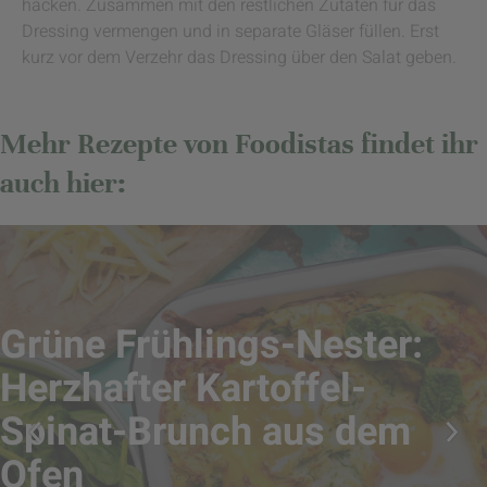
hacken. Zusammen mit den restlichen Zutaten für das
Dressing vermengen und in separate Gläser füllen. Erst
kurz vor dem Verzehr das Dressing über den Salat geben.
Mehr Rezepte von Foodistas findet ihr
auch hier:
Grüne Frühlings-Nester:
Herzhafter Kartoffel-
Spinat-Brunch aus dem
Ofen