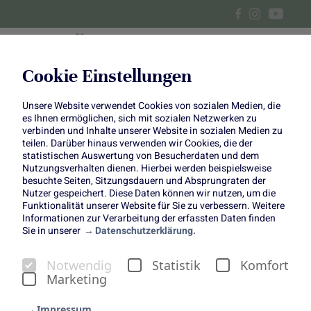
Cookie Einstellungen
Unsere Website verwendet Cookies von sozialen Medien, die
Meal-Prep mit Spargel: für das
es Ihnen ermöglichen, sich mit sozialen Netzwerken zu
verbinden und Inhalte unserer Website in sozialen Medien zu
Büro und unterwegs
teilen. Darüber hinaus verwenden wir Cookies, die der
statistischen Auswertung von Besucherdaten und dem
Nutzungsverhalten dienen. Hierbei werden beispielsweise
besuchte Seiten, Sitzungsdauern und Absprungraten der
Nutzer gespeichert. Diese Daten können wir nutzen, um die
Funktionalität unserer Website für Sie zu verbessern. Weitere
Informationen zur Verarbeitung der erfassten Daten finden
Sie in unserer
Datenschutzerklärung.
Meal-Prep mit Spargel: für
Notwendig
Statistik
Komfort
das Büro und unterwegs
Marketing
Grüner Spargel in Knoblauch-Zitronen-Butter
Impressum