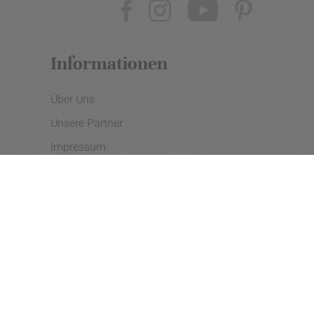
Informationen
Über Uns
Unsere Partner
Impressum
Datenschutzerklärung
Presse
Cookie Einstellungen
Copyright © 2026 - eine Initiative der Landgard eG