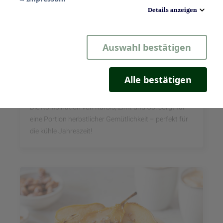
Details anzeigen
Notwendig
Auswahl bestätigen
Statistik
Komfort
Alle bestätigen
Pumpkin Spice Cupcakes
Marketing
Die Kombination von Kürbis, Zimt und Co. sorgt für
eine Portion herbstlicher Gemütlichkeit – perfekt für
die kühle Jahreszeit!