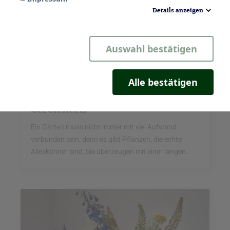
Details anzeigen
Notwendig
Auswahl bestätigen
Statistik
Komfort
Alle bestätigen
Fünf Pflanzen, die jeden Garten
Marketing
bereichern
Ein Garten muss nicht immer mit viel Aufwand
verbunden sein, denn es gibt Pflanzen, die echte
Alleskönner sind. Sie überzeugen mit einer langen
Blütezeit, sind pflegeleicht und ...