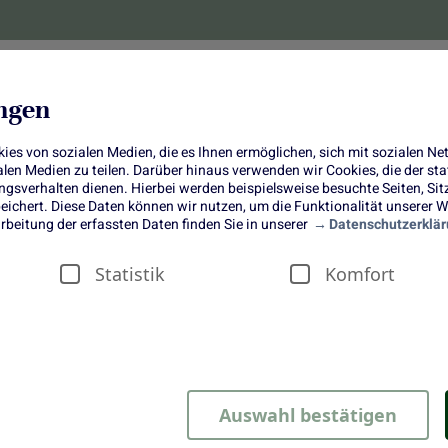
lanzen
Obst und Gemüse
10 Jahre
Bonus-
ungen
es von sozialen Medien, die es Ihnen ermöglichen, sich mit sozialen N
ialen Medien zu teilen. Darüber hinaus verwenden wir Cookies, die der s
sverhalten dienen. Hierbei werden beispielsweise besuchte Seiten, Si
ichert. Diese Daten können wir nutzen, um die Funktionalität unserer We
Karamellisierte Kaki mit Minz-
rbeitung der erfassten Daten finden Sie in unserer
Datenschutzerklär
Joghurt und Pistazien
Statistik
Komfort
Auswahl bestätigen