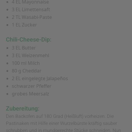
4 EL Mayonnaise
3 EL Limettensaft
2 TL Wasabi-Paste
1 EL Zucker
Chili-Cheese-Dip:
3 EL Butter
3 EL Weizenmehl
100 ml Milch
80 g Cheddar
2 EL eingelegte Jalapeños
schwarzer Pfeffer
grobes Meersalz
Zubereitung:
Den Backofen auf 180 Grad (Heißluft) vorheizen. Die
Pastinaken mit Hilfe einer Wurzelbürste kräftig sauber
schrubben und in mundgerechte Stücke schneiden. Nun