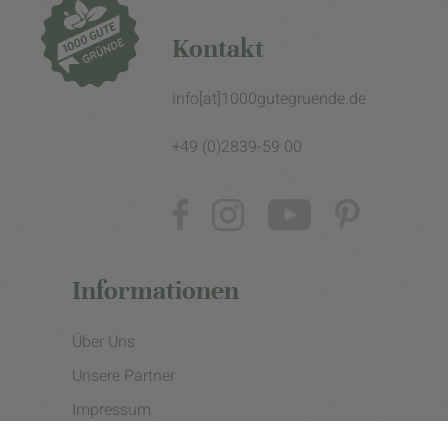
Kontakt
info[at]1000gutegruende.de
+49 (0)2839-59 00
Informationen
Über Uns
Unsere Partner
Impressum
Datenschutzerklärung