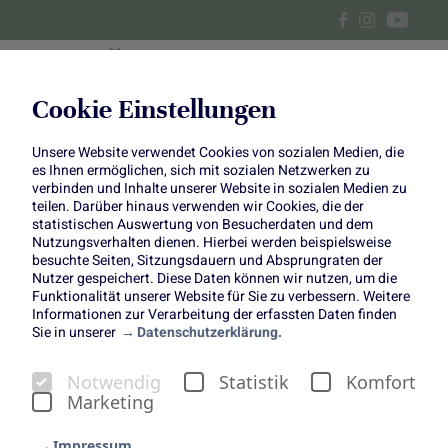
Cookie Einstellungen
Unsere Website verwendet Cookies von sozialen Medien, die
Petersilienwurzel-Suppe und
es Ihnen ermöglichen, sich mit sozialen Netzwerken zu
verbinden und Inhalte unserer Website in sozialen Medien zu
Pastinaken-Pommes mit
teilen. Darüber hinaus verwenden wir Cookies, die der
statistischen Auswertung von Besucherdaten und dem
Nutzungsverhalten dienen. Hierbei werden beispielsweise
zweierlei Dips
besuchte Seiten, Sitzungsdauern und Absprungraten der
Nutzer gespeichert. Diese Daten können wir nutzen, um die
Funktionalität unserer Website für Sie zu verbessern. Weitere
Informationen zur Verarbeitung der erfassten Daten finden
Sie in unserer
Datenschutzerklärung.
Notwendig
Statistik
Komfort
Petersilienwurzel-Suppe und
Marketing
Pastinaken-Pommes mit
Impressum