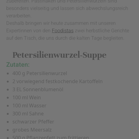
zubereiten. Pastinaken und Petersilienwurzeln sind
besonders vielseitig und lassen sich abwechslungsreich
verarbeiten.
Deshalb bringen wir heute zusammen mit unseren
Expertinnen von den
Foodistas
zwei herbstliche Gerichte
auf den Tisch, die uns durch die kalten Tage begleiten.
Petersilienwurzel-Suppe
Zutaten:
400 g Petersilienwurzel
2 vorwiegend festkochende Kartoffeln
3 EL Sonnenblumenöl
100 ml Wein
100 ml Wasser
300 ml Sahne
schwarzer Pfeffer
grobes Meersalz
500 g Pflanzenfett zum frittieren