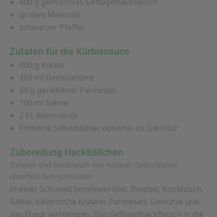
400 g gemischtes Geflügelhackfleisch
grobes Meersalz
schwarzer Pfeffer
Zutaten für die Kürbissauce
400 g Kürbis
200 ml Gemüsefond
50 g geriebener Parmesan
100 ml Sahne
2 EL Ahornsirup
Frittierte Salbeiblätter, optional als Garnitur
Zubereitung Hackbällchen
Zwiebel und Knoblauch fein hacken. Salbeiblätter
ebenfalls fein schneiden.
In einer Schüssel Semmelbrösel, Zwiebel, Knoblauch,
Salbei, italienische Kräuter, Parmesan, Gewürze und
das Ei gut vermengen. Das Geflügelhackfleisch in die