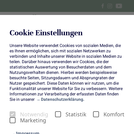
Cookie Einstellungen
Unsere Website verwendet Cookies von sozialen Medien, die
Hackbällchen aus dem
es Ihnen ermöglichen, sich mit sozialen Netzwerken zu
verbinden und Inhalte unserer Website in sozialen Medien zu
Airfryer mit cremiger Kürbis-
teilen. Darüber hinaus verwenden wir Cookies, die der
statistischen Auswertung von Besucherdaten und dem
Nutzungsverhalten dienen. Hierbei werden beispielsweise
Salbei-Sauce und Pumkpin
besuchte Seiten, Sitzungsdauern und Absprungraten der
Nutzer gespeichert. Diese Daten können wir nutzen, um die
Bourbon Smash Cocktail
Funktionalität unserer Website für Sie zu verbessern. Weitere
Informationen zur Verarbeitung der erfassten Daten finden
Sie in unserer
Datenschutzerklärung.
Notwendig
Statistik
Komfort
Marketing
Der Kürbis ist das wahre
Impressum