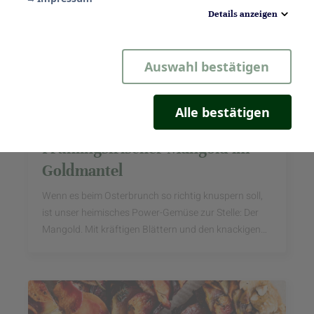
Details anzeigen
Notwendig
Auswahl bestätigen
Statistik
Komfort
Alle bestätigen
Knusprige Blätterteig-Stangen:
Marketing
Frühlingsfrischer Mangold im
Goldmantel
Wenn es beim Osterbrunch so richtig knuspern soll,
ist unser heimisches Power-Gemüse zur Stelle: Der
Mangold. Mit kräftigen Blättern und den knackigen
Stielen bringt er eine wunderbar milde, ...