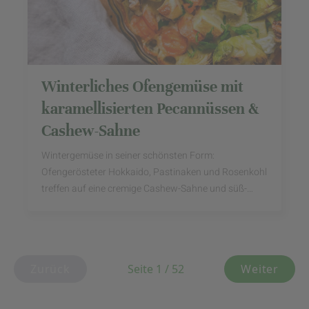
Winterliches Ofengemüse mit
karamellisierten Pecannüssen &
Cashew-Sahne
Wintergemüse in seiner schönsten Form:
Ofengerösteter Hokkaido, Pastinaken und Rosenkohl
treffen auf eine cremige Cashew-Sahne und süß-
krosse Pecannüsse. Ein einfaches, gesundes Gericht
– für uns ...
Zurück
Seite 1 / 52
Weiter