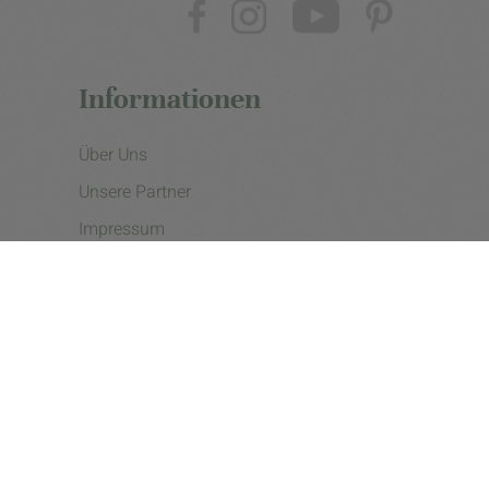
Informationen
Über Uns
Unsere Partner
Impressum
Datenschutzerklärung
Presse
Cookie Einstellungen
Copyright © 2026 - eine Initiative der Landgard eG