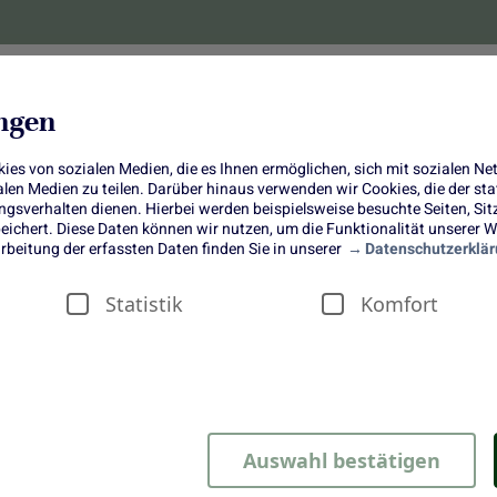
lanzen
Obst und Gemüse
10 Jahre
Bonus-
ungen
es von sozialen Medien, die es Ihnen ermöglichen, sich mit sozialen N
ialen Medien zu teilen. Darüber hinaus verwenden wir Cookies, die der s
sverhalten dienen. Hierbei werden beispielsweise besuchte Seiten, Si
ichert. Diese Daten können wir nutzen, um die Funktionalität unserer We
Romanesco: Leckerer Hingucker
rbeitung der erfassten Daten finden Sie in unserer
Datenschutzerklär
Statistik
Komfort
kerer Hingucker
Auswahl bestätigen