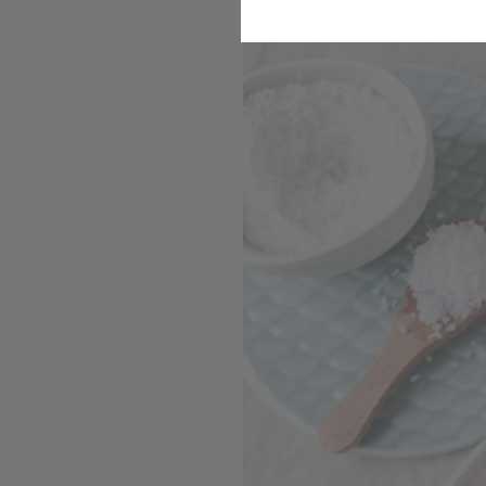
Romanesco Steaks mit R
Komfort
Marketing