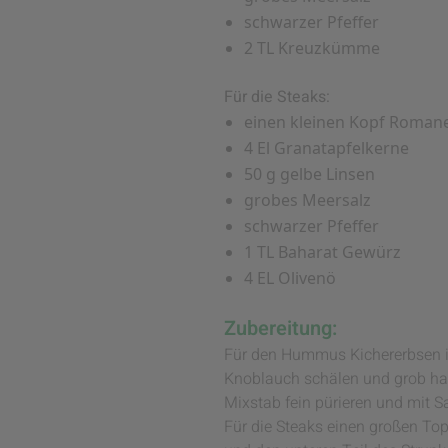
schwarzer Pfeffer
2 TL Kreuzkümme
Für die Steaks:
einen kleinen Kopf Romane
4 El Granatapfelkerne
50 g gelbe Linsen
grobes Meersalz
schwarzer Pfeffer
1 TL Baharat Gewürz
4 EL Olivenö
Zubereitung:
Für den Hummus Kichererbsen i
Knoblauch schälen und grob hac
Mixstab fein pürieren und mit 
Für die Steaks einen großen To