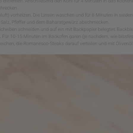
ks entfernen. Anschließend den Kohl für 4 Minuten in das koch
hrecken.
uft) vorheizen. Die Linsen waschen und für 8 Minuten in siede
 Salz, Pfeffer und dem Baharatgewürz abschmecken.
heiben schneiden und auf ein mit Backpapier belegtes Backble
. Für 10-15 Minuten im Backofen garen (je nachdem, wie bissfes
eichen, die Romanesco-Steaks darauf verteilen und mit Olivenöl