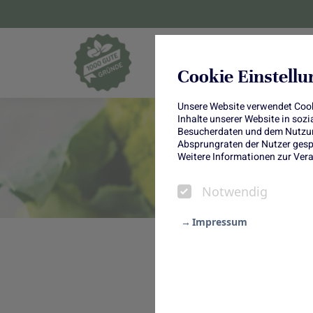
Blumen und Pf
Cookie Einstell
Unsere Website verwendet Cooki
Inhalte unserer Website in soz
Besucherdaten und dem Nutzung
Absprungraten der Nutzer gespe
Weitere Informationen zur Vera
Notwendig
Impressum
Notwendig
Romanesco: lec
Statistik