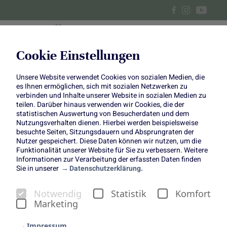
Cookie Einstellungen
Unsere Website verwendet Cookies von sozialen Medien, die
Bunte Buddha Bowl mit
es Ihnen ermöglichen, sich mit sozialen Netzwerken zu
verbinden und Inhalte unserer Website in sozialen Medien zu
knusprigen Kichererbsen &
teilen. Darüber hinaus verwenden wir Cookies, die der
statistischen Auswertung von Besucherdaten und dem
Nutzungsverhalten dienen. Hierbei werden beispielsweise
cremigem Tahini-Dressing –
besuchte Seiten, Sitzungsdauern und Absprungraten der
Nutzer gespeichert. Diese Daten können wir nutzen, um die
Power für euren Start ins neue
Funktionalität unserer Website für Sie zu verbessern. Weitere
Informationen zur Verarbeitung der erfassten Daten finden
Sie in unserer
Datenschutzerklärung.
Jahr
Notwendig
Statistik
Komfort
Marketing
Impressum