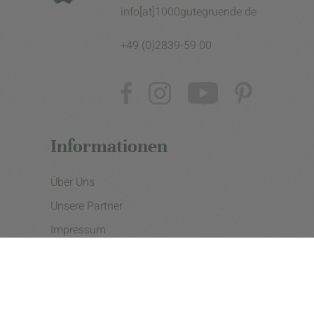
info[at]1000gutegruende.de
+49 (0)2839-59 00
Informationen
Über Uns
Unsere Partner
Impressum
Datenschutzerklärung
Presse
Cookie Einstellungen