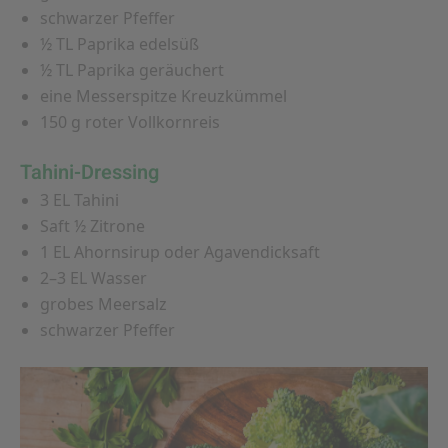
schwarzer Pfeffer
½ TL Paprika edelsüß
½ TL Paprika geräuchert
eine Messerspitze Kreuzkümmel
150 g roter Vollkornreis
Tahini-Dressing
3 EL Tahini
Saft ½ Zitrone
1 EL Ahornsirup oder Agavendicksaft
2–3 EL Wasser
grobes Meersalz
schwarzer Pfeffer