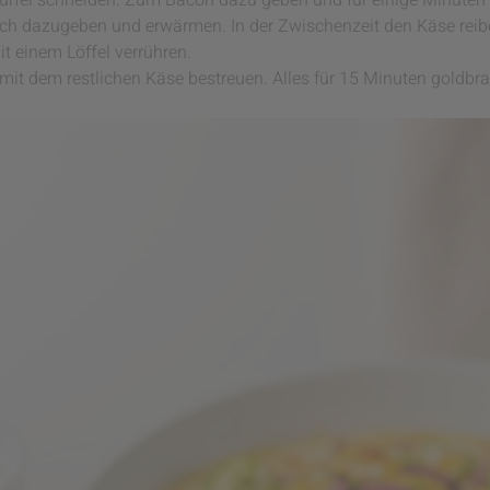
Würfel schneiden. Zum Bacon dazu geben und für einige Minuten 
ch dazugeben und erwärmen. In der Zwischenzeit den Käse reib
t einem Löffel verrühren.
it dem restlichen Käse bestreuen. Alles für 15 Minuten goldb