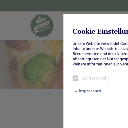
Blumen und Pf
Cookie Einstell
Unsere Website verwendet Cooki
Inhalte unserer Website in soz
Besucherdaten und dem Nutzung
Absprungraten der Nutzer gespe
Weitere Informationen zur Vera
Notwendig
Impressum
Wer kann da schon wide
Notwendig
Sie haben es wieder getan: Die
Statistik
Rosenkohl. Beim Thema Rosenkoh