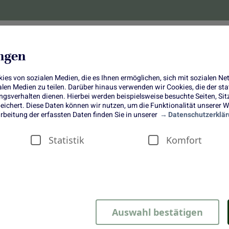
lanzen
Obst und Gemüse
10 Jahre
Bonus-
ungen
es von sozialen Medien, die es Ihnen ermöglichen, sich mit sozialen N
ialen Medien zu teilen. Darüber hinaus verwenden wir Cookies, die der s
sverhalten dienen. Hierbei werden beispielsweise besuchte Seiten, Si
ichert. Diese Daten können wir nutzen, um die Funktionalität unserer We
Cheesy Rosenkohl
rbeitung der erfassten Daten finden Sie in unserer
Datenschutzerklär
Statistik
Komfort
rstehen?
Auswahl bestätigen
Foodistas
haben uns erneut ein Rezept vom Feinsten zusammeng
l scheiden sich bekanntlich ja die Geister. Doch mit diesem s