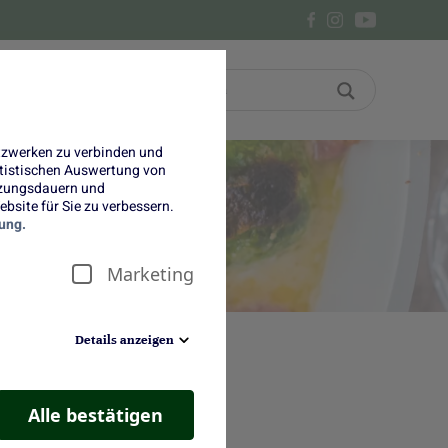
Bon
Über uns
etzwerken zu verbinden und
tatistischen Auswertung von
tzungsdauern und
bsite für Sie zu verbessern.
ung.
Marketing
Details anzeigen
Alle bestätigen
estellt und das diesmal mit
uperleichten Rezept können wir