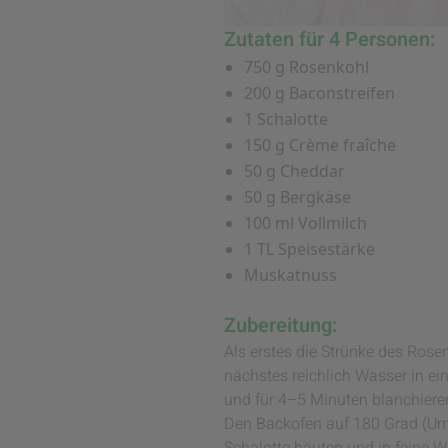
Zutaten für 4 Personen:
750 g Rosenkohl
200 g Baconstreifen
1 Schalotte
150 g Crème fraîche
50 g Cheddar
50 g Bergkäse
100 ml Vollmilch
1 TL Speisestärke
Muskatnuss
Zubereitung:
Als erstes die Strünke des Ros
nächstes reichlich Wasser in e
und für 4–5 Minuten blanchiere
Den Backofen auf 180 Grad (Umlu