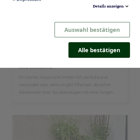
Details anzeigen
Notwendig
Auswahl bestätigen
Statistik
Komfort
Alle bestätigen
Fünf Pflanzen, die jeden Garten
Marketing
bereichern
Ein Garten muss nicht immer mit viel Aufwand
verbunden sein, denn es gibt Pflanzen, die echte
Alleskönner sind. Sie überzeugen mit einer langen
Blütezeit, sind pflegeleicht und ...