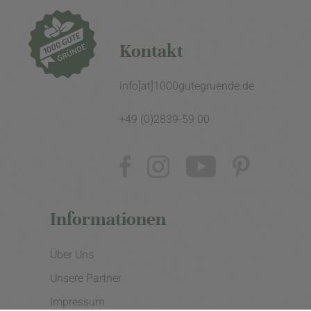
Kontakt
info[at]1000gutegruende.de
+49 (0)2839-59 00
Informationen
Über Uns
Unsere Partner
Impressum