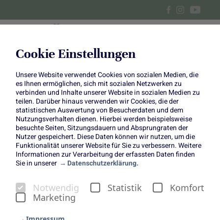
Cookie Einstellungen
Unsere Website verwendet Cookies von sozialen Medien, die
Gerösteter Möhrensalat und
es Ihnen ermöglichen, sich mit sozialen Netzwerken zu
verbinden und Inhalte unserer Website in sozialen Medien zu
Zucchini-Quiche
teilen. Darüber hinaus verwenden wir Cookies, die der
statistischen Auswertung von Besucherdaten und dem
Nutzungsverhalten dienen. Hierbei werden beispielsweise
besuchte Seiten, Sitzungsdauern und Absprungraten der
Nutzer gespeichert. Diese Daten können wir nutzen, um die
Funktionalität unserer Website für Sie zu verbessern. Weitere
Informationen zur Verarbeitung der erfassten Daten finden
Sie in unserer
Datenschutzerklärung.
Gerösteter bunter
Notwendig
Statistik
Komfort
Möhrensalat mit Hummus
Marketing
und Zucchini-Quiche mit
Impressum