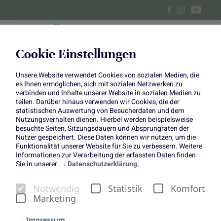
Cookie Einstellungen
Unsere Website verwendet Cookies von sozialen Medien, die
es Ihnen ermöglichen, sich mit sozialen Netzwerken zu
Das sind "1000 gute Gründe" Blumen und Pflanzen, Obst
verbinden und Inhalte unserer Website in sozialen Medien zu
und Gemüse – sie bereichern das Leben aller Menschen.
teilen. Darüber hinaus verwenden wir Cookies, die der
Das ist unsere tiefe Überzeugung und der starke Antrieb
statistischen Auswertung von Besucherdaten und dem
Nutzungsverhalten dienen. Hierbei werden beispielsweise
für unser Engagement. Wir möchten immer mehr
besuchte Seiten, Sitzungsdauern und Absprungraten der
Menschen Lust auf Blumen, Pflanzen, Obst und Gemüse
Nutzer gespeichert. Diese Daten können wir nutzen, um die
machen.
Funktionalität unserer Website für Sie zu verbessern. Weitere
Informationen zur Verarbeitung der erfassten Daten finden
Sie in unserer
Datenschutzerklärung.
Notwendig
Statistik
Komfort
Marketing
Impressum