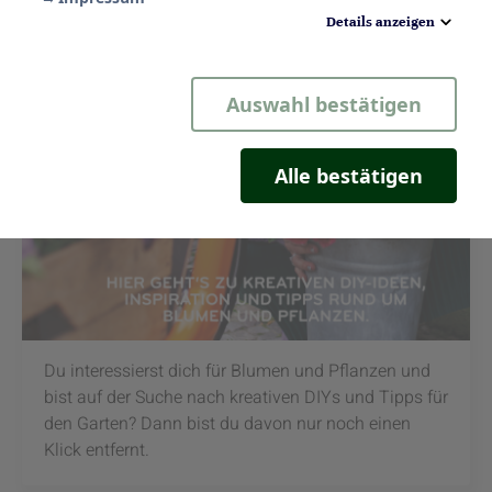
Details anzeigen
Notwendig
Auswahl bestätigen
Statistik
Komfort
Alle bestätigen
Marketing
Du interessierst dich für Blumen und Pflanzen und
bist auf der Suche nach kreativen DIYs und Tipps für
den Garten? Dann bist du davon nur noch einen
Klick entfernt.