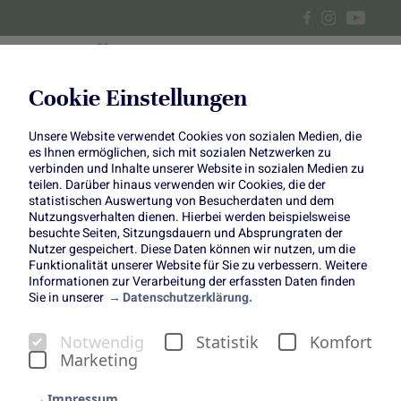
Cookie Einstellungen
Unsere Website verwendet Cookies von sozialen Medien, die
Feldsalat mit Himbeerdressing
es Ihnen ermöglichen, sich mit sozialen Netzwerken zu
verbinden und Inhalte unserer Website in sozialen Medien zu
& Rucola-Päckchen mit
teilen. Darüber hinaus verwenden wir Cookies, die der
statistischen Auswertung von Besucherdaten und dem
Nutzungsverhalten dienen. Hierbei werden beispielsweise
Bresaola
besuchte Seiten, Sitzungsdauern und Absprungraten der
Nutzer gespeichert. Diese Daten können wir nutzen, um die
Funktionalität unserer Website für Sie zu verbessern. Weitere
Informationen zur Verarbeitung der erfassten Daten finden
Sie in unserer
Datenschutzerklärung.
Notwendig
Statistik
Komfort
Feldsalat mit
Marketing
Himbeerdressing & Rucola-
Impressum