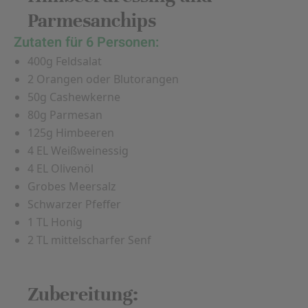
Parmesanchips
Zutaten für 6 Personen:
400g Feldsalat
2 Orangen oder Blutorangen
50g Cashewkerne
80g Parmesan
125g Himbeeren
4 EL Weißweinessig
4 EL Olivenöl
Grobes Meersalz
Schwarzer Pfeffer
1 TL Honig
2 TL mittelscharfer Senf
Zubereitung: