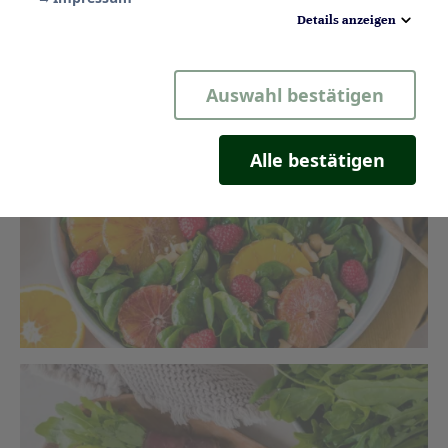
Päckchen mit Bresaola
Details anzeigen
Ein Vitamin-Kick für das Immunsystem
Notwendig
Auswahl bestätigen
Statistik
Komfort
Alle bestätigen
Marketing