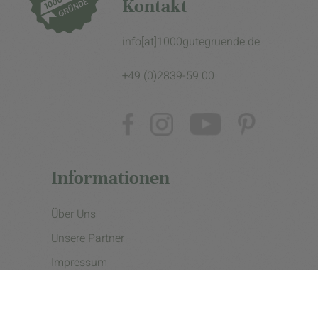
Kontakt
info[at]1000gutegruende.de
+49 (0)2839-59 00
Informationen
Über Uns
Unsere Partner
Impressum
Datenschutzerklärung
Presse