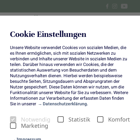
Cookie Einstellungen
Unsere Website verwendet Cookies von sozialen Medien, die
Grüne Frühlings-Nester:
es Ihnen ermöglichen, sich mit sozialen Netzwerken zu
verbinden und Inhalte unserer Website in sozialen Medien zu
Herzhafter Kartoffel-Spinat-
teilen. Darüber hinaus verwenden wir Cookies, die der
statistischen Auswertung von Besucherdaten und dem
Nutzungsverhalten dienen. Hierbei werden beispielsweise
Brunch aus dem Ofen
besuchte Seiten, Sitzungsdauern und Absprungraten der
Nutzer gespeichert. Diese Daten können wir nutzen, um die
Funktionalität unserer Website für Sie zu verbessern. Weitere
Informationen zur Verarbeitung der erfassten Daten finden
Sie in unserer
Datenschutzerklärung.
Frischer Spinat ist für uns der ultimative Frühlingsbote auf
Notwendig
Statistik
Komfort
dem Teller. In diesem Rezept, das Tanja von den
Marketing
Foodistas
für uns entwickelt hat, spielt das grüne
Blattgemüse die Hauptrolle und verwandelt klassischen
Impressum