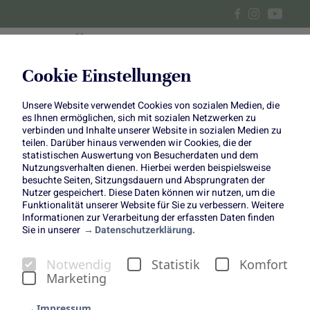
Cookie Einstellungen
Unsere Website verwendet Cookies von sozialen Medien, die
Romanesco: Leckerer
es Ihnen ermöglichen, sich mit sozialen Netzwerken zu
verbinden und Inhalte unserer Website in sozialen Medien zu
Hingucker
teilen. Darüber hinaus verwenden wir Cookies, die der
statistischen Auswertung von Besucherdaten und dem
Nutzungsverhalten dienen. Hierbei werden beispielsweise
besuchte Seiten, Sitzungsdauern und Absprungraten der
Nutzer gespeichert. Diese Daten können wir nutzen, um die
Funktionalität unserer Website für Sie zu verbessern. Weitere
Informationen zur Verarbeitung der erfassten Daten finden
Sie in unserer
Datenschutzerklärung.
Romanesco: leckerer
Notwendig
Statistik
Komfort
Hingucker
Marketing
Romanesco Steaks mit Rote-Bete-Hummus &
Impressum