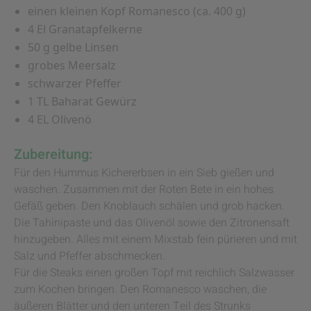
einen kleinen Kopf Romanesco (ca. 400 g)
4 El Granatapfelkerne
50 g gelbe Linsen
grobes Meersalz
schwarzer Pfeffer
1 TL Baharat Gewürz
4 EL Olivenö
Zubereitung:
Für den Hummus Kichererbsen in ein Sieb gießen und
waschen. Zusammen mit der Roten Bete in ein hohes
Gefäß geben. Den Knoblauch schälen und grob hacken.
Die Tahinipaste und das Olivenöl sowie den Zitronensaft
hinzugeben. Alles mit einem Mixstab fein pürieren und mit
Salz und Pfeffer abschmecken.
Für die Steaks einen großen Topf mit reichlich Salzwasser
zum Kochen bringen. Den Romanesco waschen, die
äußeren Blätter und den unteren Teil des Strunks