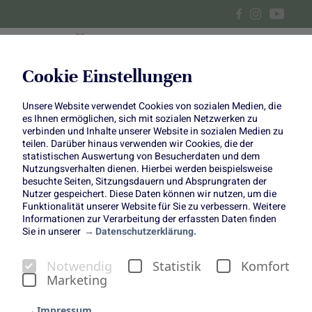
Cookie Einstellungen
Unsere Website verwendet Cookies von sozialen Medien, die
Rosenkohl-Crostini und
es Ihnen ermöglichen, sich mit sozialen Netzwerken zu
verbinden und Inhalte unserer Website in sozialen Medien zu
knuspriger Rosenkohl auf
teilen. Darüber hinaus verwenden wir Cookies, die der
statistischen Auswertung von Besucherdaten und dem
Nutzungsverhalten dienen. Hierbei werden beispielsweise
Couscous Salat
besuchte Seiten, Sitzungsdauern und Absprungraten der
Nutzer gespeichert. Diese Daten können wir nutzen, um die
Funktionalität unserer Website für Sie zu verbessern. Weitere
Informationen zur Verarbeitung der erfassten Daten finden
Sie in unserer
Datenschutzerklärung.
Für Silvester haben wir uns zusammen mit Tanja von den
Notwendig
Statistik
Komfort
Foodistas
zwei besondere Snack-Ideen überlegt, die
Marketing
garantiert für Begeisterung sorgen!
Den Anfang machen unsere Rosenkohl-Crostini: Ein
Impressum