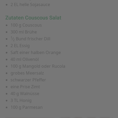
2 EL helle Sojasauce
Zutaten Couscous Salat
100 g Couscous
300 ml Brühe
1
⁄
Bund frischer Dill
2
2 EL Essig
Saft einer halben Orange
40 ml Olivenöl
100 g Mangold oder Rucola
grobes Meersalz
schwarzer Pfeffer
eine Prise Zimt
40 g Walnüsse
3 TL Honig
100 g Parmesan