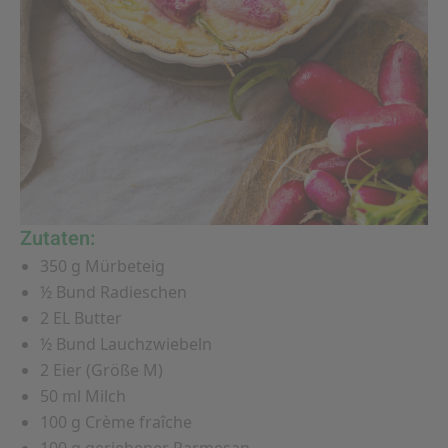
Zutaten:
350 g Mürbeteig
½ Bund Radieschen
2 EL Butter
½ Bund Lauchzwiebeln
2 Eier (Größe M)
50 ml Milch
100 g Crème fraîche
100 g geriebener Parmesan