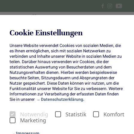
Cookie Einstellungen
Unsere Website verwendet Cookies von sozialen Medien, die
Radieschentarte und Mini-
es Ihnen ermöglichen, sich mit sozialen Netzwerken zu
verbinden und Inhalte unserer Website in sozialen Medien zu
Spargelpizzen
teilen. Darüber hinaus verwenden wir Cookies, die der
statistischen Auswertung von Besucherdaten und dem
Nutzungsverhalten dienen. Hierbei werden beispielsweise
besuchte Seiten, Sitzungsdauern und Absprungraten der
Nutzer gespeichert. Diese Daten können wir nutzen, um die
Funktionalität unserer Website für Sie zu verbessern. Weitere
Informationen zur Verarbeitung der erfassten Daten finden
Sie in unserer
Datenschutzerklärung.
Herzhaftes Gebäck mit
Notwendig
Statistik
Komfort
saisonalem Gemüse
Marketing
Seit April können wir beide Gemüsesorten endlich wieder
genießen: Es ist Spargel- und Radieschenzeit! Und weil sie
Impressum