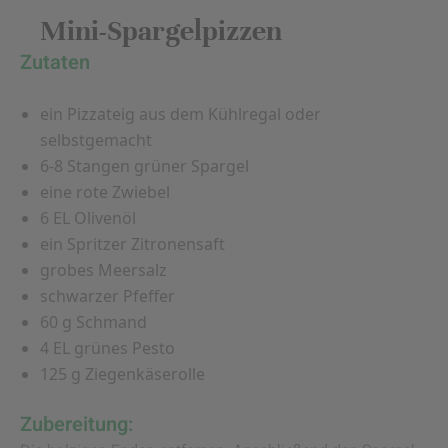
Mini-Spargelpizzen
Zutaten
ein Pizzateig aus dem Kühlregal oder
selbstgemacht
6-8 Stangen grüner Spargel
eine rote Zwiebel
6 EL Olivenöl
ein Spritzer Zitronensaft
grobes Meersalz
schwarzer Pfeffer
60 g Schmand
4 EL grünes Pesto
125 g Ziegenkäserolle
Zubereitung: