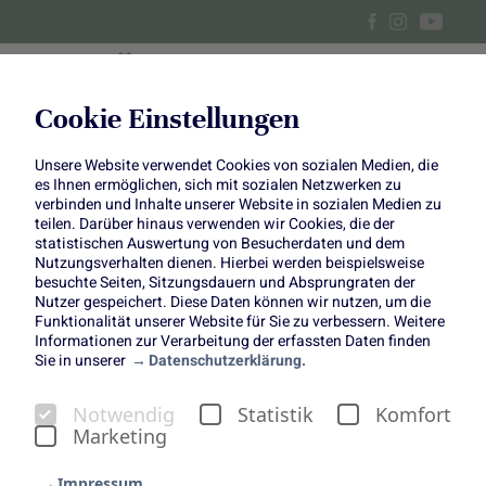
Cookie Einstellungen
Unsere Website verwendet Cookies von sozialen Medien, die
Mais-Pastinaken-Cremesuppe
es Ihnen ermöglichen, sich mit sozialen Netzwerken zu
verbinden und Inhalte unserer Website in sozialen Medien zu
teilen. Darüber hinaus verwenden wir Cookies, die der
statistischen Auswertung von Besucherdaten und dem
Nutzungsverhalten dienen. Hierbei werden beispielsweise
besuchte Seiten, Sitzungsdauern und Absprungraten der
Passend zu unserer Jahreskampagne „Shades of nature“
Nutzer gespeichert. Diese Daten können wir nutzen, um die
Funktionalität unserer Website für Sie zu verbessern. Weitere
haben wir zusammen mit Tanja von den
Foodistas
vier
Informationen zur Verarbeitung der erfassten Daten finden
monochrome Farbmenüs mit jeweils vier Gängen kreiert.
Sie in unserer
Datenschutzerklärung.
Pro Quartal warten also vier „Shades of nature“-Rezepte
auf euch.
Notwendig
Statistik
Komfort
Mais und Pastinaken habt ihr bisher noch nicht
Marketing
kombiniert? Dann kommt diese Suppe gerade richtig,
Impressum