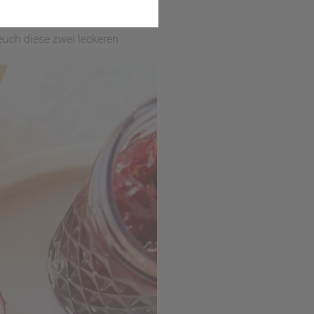
önnen. Die Saison beginnt in
uerlich ist.
euch diese zwei leckeren