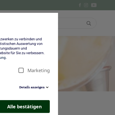
Bon
Über uns
etzwerken zu verbinden und
tatistischen Auswertung von
tzungsdauern und
bsite für Sie zu verbessern.
s
ung.
Marketing
Details anzeigen
Alle bestätigen
sserts wie Kuchen und Kompott