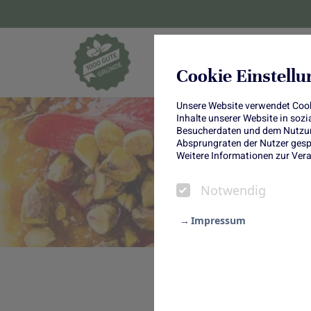
Blumen und Pf
Cookie Einstell
Unsere Website verwendet Cooki
Inhalte unserer Website in soz
Besucherdaten und dem Nutzung
Absprungraten der Nutzer gespe
Weitere Informationen zur Vera
Notwendig
Impressum
Notwendig
Rhabarber – das ist für viele 
Statistik