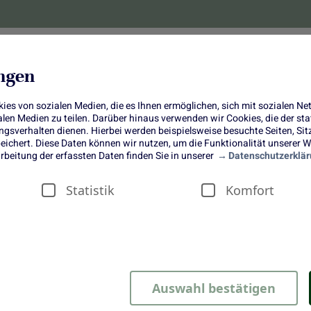
lanzen
Obst und Gemüse
10 Jahre
Bonus-
ungen
es von sozialen Medien, die es Ihnen ermöglichen, sich mit sozialen N
ialen Medien zu teilen. Darüber hinaus verwenden wir Cookies, die der s
sverhalten dienen. Hierbei werden beispielsweise besuchte Seiten, Si
ichert. Diese Daten können wir nutzen, um die Funktionalität unserer We
Rhabarber Creme brulee Tartelette
rbeitung der erfassten Daten finden Sie in unserer
Datenschutzerklär
und unser Rhubarb Passion
Statistik
Komfort
Auswahl bestätigen
vor allem das erfrischende Gemüse, das im Frühling in süßen De