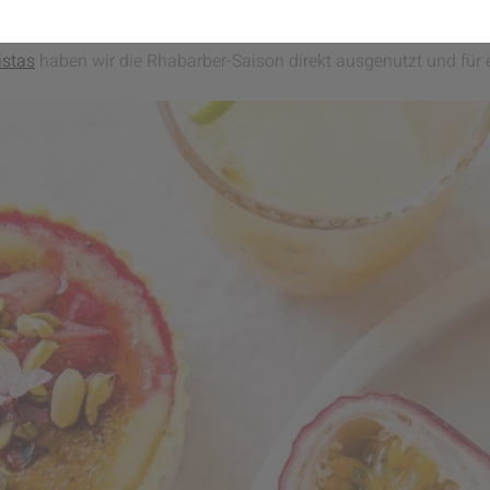
t zu den ersten Gemüsearten, die im Frühjahr geerntet werden k
Juni, wobei der Geschmack in dieser Zeit besonders frisch und sä
istas
haben wir die Rhabarber-Saison direkt ausgenutzt und für 