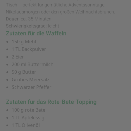
Tisch – perfekt für gemütliche Adventssonntage,
Nikolausmorgen oder den großen Weihnachtsbrunch.
Dauer:
ca. 35 Minuten
Schwierigkeitsgrad:
leicht
Zutaten für die Waffeln
150 g Mehl
1 TL Backpulver
2 Eier
200 ml Buttermilch
50 g Butter
Grobes Meersalz
Schwarzer Pfeffer
Zutaten für das Rote-Bete-Topping
100 g rote Bete
1 TL Apfelessig
1 TL Olivenöl