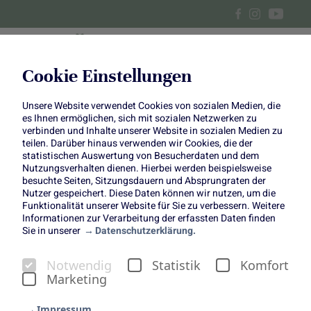
Cookie Einstellungen
Unsere Website verwendet Cookies von sozialen Medien, die
Herzhafte Miniwaffeln mit
es Ihnen ermöglichen, sich mit sozialen Netzwerken zu
verbinden und Inhalte unserer Website in sozialen Medien zu
Rote-Bete-Lachs – ein
teilen. Darüber hinaus verwenden wir Cookies, die der
statistischen Auswertung von Besucherdaten und dem
Nutzungsverhalten dienen. Hierbei werden beispielsweise
farbenfrohes Highlight für
besuchte Seiten, Sitzungsdauern und Absprungraten der
Nutzer gespeichert. Diese Daten können wir nutzen, um die
euren Adventsbrunch
Funktionalität unserer Website für Sie zu verbessern. Weitere
Informationen zur Verarbeitung der erfassten Daten finden
Sie in unserer
Datenschutzerklärung.
Notwendig
Statistik
Komfort
Marketing
Nicht nur süße Klassiker gehören zu einem entspannten
Adventsbrunch – oft sind es gerade die herzhaften
Impressum