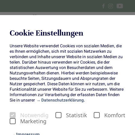
Cookie Einstellungen
Unsere Website verwendet Cookies von sozialen Medien, die
Frisch und lecker ins neue
es Ihnen ermöglichen, sich mit sozialen Netzwerken zu
verbinden und Inhalte unserer Website in sozialen Medien zu
Jahr
teilen. Darüber hinaus verwenden wir Cookies, die der
statistischen Auswertung von Besucherdaten und dem
Nutzungsverhalten dienen. Hierbei werden beispielsweise
Wir starten frisch & lecker ins
besuchte Seiten, Sitzungsdauern und Absprungraten der
Nutzer gespeichert. Diese Daten können wir nutzen, um die
neue Jahr!
Funktionalität unserer Website für Sie zu verbessern. Weitere
Informationen zur Verarbeitung der erfassten Daten finden
Sie in unserer
Datenschutzerklärung.
Notwendig
Statistik
Komfort
Marketing
Auch in diesem Jahr haben wir wieder das Glück, die
Impressum