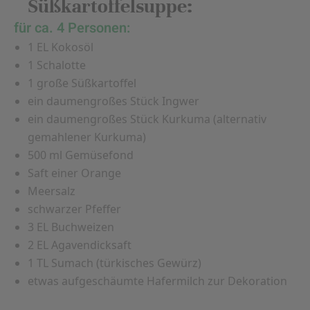
Süßkartoffelsuppe:
für ca. 4 Personen:
1 EL Kokosöl
1 Schalotte
1 große Süßkartoffel
ein daumengroßes Stück Ingwer
ein daumengroßes Stück Kurkuma (alternativ
gemahlener Kurkuma)
500 ml Gemüsefond
Saft einer Orange
Meersalz
schwarzer Pfeffer
3 EL Buchweizen
2 EL Agavendicksaft
1 TL Sumach (türkisches Gewürz)
etwas aufgeschäumte Hafermilch zur Dekoration