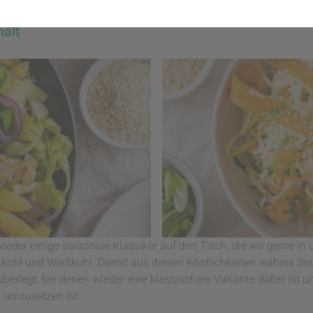
nne mit Spitzkohl & Asiatischer Wei
hält
er einige saisonale Klassiker auf den Tisch, die wir gerne in u
ohl und Weißkohl. Damit aus diesen Köstlichkeiten wahres Soul
berlegt, bei denen wieder eine klassischere Variante dabei ist 
t umzusetzen ist.