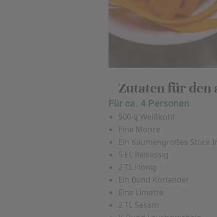
Zutaten für den 
Für ca. 4 Personen
500 g Weißkohl
Eine Möhre
Ein daumengroßes Stück 
5 EL Reisessig
2 TL Honig
Ein Bund Koriander
Eine Limette
2 TL Sesam