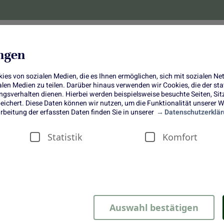
lanzen
Obst und Gemüse
10 Jahre
Bonus-
ungen
es von sozialen Medien, die es Ihnen ermöglichen, sich mit sozialen N
ialen Medien zu teilen. Darüber hinaus verwenden wir Cookies, die der s
sverhalten dienen. Hierbei werden beispielsweise besuchte Seiten, Si
ichert. Diese Daten können wir nutzen, um die Funktionalität unserer We
Schupfnudel-Pfanne mit Spitzkohl 
rbeitung der erfassten Daten finden Sie in unserer
Datenschutzerklär
Asiatischer Weißkohl-Salat
Statistik
Komfort
Auswahl bestätigen