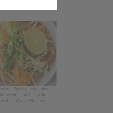
ßkohl-Salat
nseren Speiseplan integrieren.
food wird, haben sich die
und eine außergewöhnliche