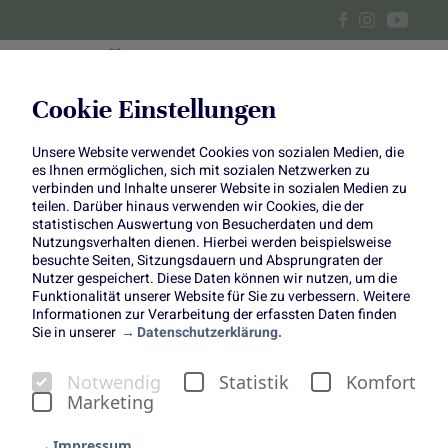
Cookie Einstellungen
Unsere Website verwendet Cookies von sozialen Medien, die
Zucchini-Schoko-Muffins und
es Ihnen ermöglichen, sich mit sozialen Netzwerken zu
verbinden und Inhalte unserer Website in sozialen Medien zu
Zucchini-Tarte
teilen. Darüber hinaus verwenden wir Cookies, die der
statistischen Auswertung von Besucherdaten und dem
Nutzungsverhalten dienen. Hierbei werden beispielsweise
besuchte Seiten, Sitzungsdauern und Absprungraten der
Nutzer gespeichert. Diese Daten können wir nutzen, um die
Funktionalität unserer Website für Sie zu verbessern. Weitere
Informationen zur Verarbeitung der erfassten Daten finden
Zucchini sind so vielseitig wie kaum ein anderes Gemüse
Sie in unserer
Datenschutzerklärung.
– ob herzhaft oder süß, sie lassen sich in den
unterschiedlichsten Gerichten einsetzen. Genau das
Notwendig
Statistik
Komfort
beweisen die
Foodistas
mit unseren beiden neuen
Marketing
Rezeptkreationen. Dieses Mal stehen zwei
außergewöhnliche Rezepte im Mittelpunkt, die zeigen, wie
Impressum