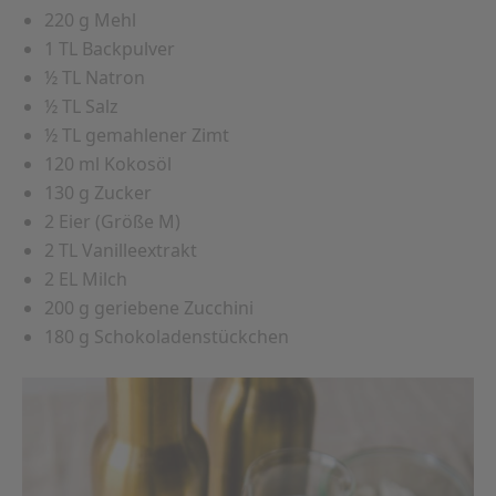
220 g Mehl
1 TL Backpulver
½ TL Natron
½ TL Salz
½ TL gemahlener Zimt
120 ml Kokosöl
130 g Zucker
2 Eier (Größe M)
2 TL Vanilleextrakt
2 EL Milch
200 g geriebene Zucchini
180 g Schokoladenstückchen