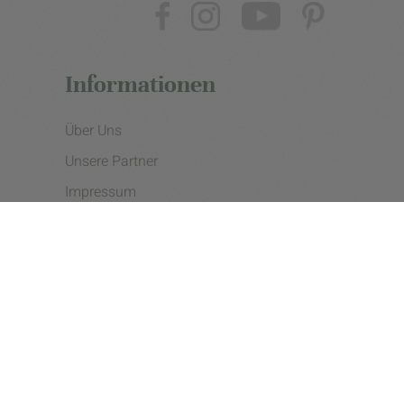
Informationen
Über Uns
Unsere Partner
Impressum
Datenschutzerklärung
Presse
Cookie Einstellungen
Copyright © 2026 - eine Initiative der Landgard eG