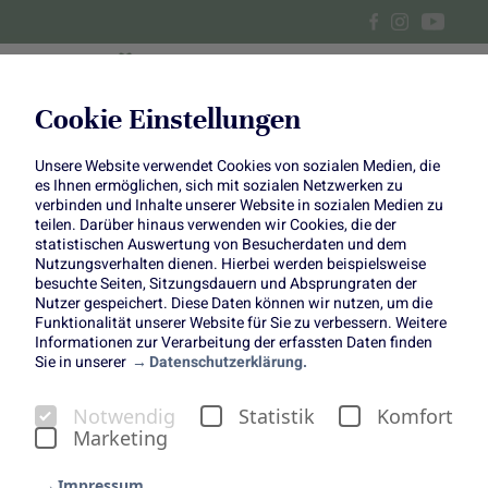
Cookie Einstellungen
Unsere Website verwendet Cookies von sozialen Medien, die
Selleriesuppe und griechischer
es Ihnen ermöglichen, sich mit sozialen Netzwerken zu
verbinden und Inhalte unserer Website in sozialen Medien zu
Spinatkuchen
teilen. Darüber hinaus verwenden wir Cookies, die der
statistischen Auswertung von Besucherdaten und dem
Nutzungsverhalten dienen. Hierbei werden beispielsweise
besuchte Seiten, Sitzungsdauern und Absprungraten der
Nutzer gespeichert. Diese Daten können wir nutzen, um die
Funktionalität unserer Website für Sie zu verbessern. Weitere
Informationen zur Verarbeitung der erfassten Daten finden
Wenn die Blätter sich färben und die Tage kürzer werden,
Sie in unserer
Datenschutzerklärung.
laden uns die frischen, kräftigen Aromen der Saison ein,
neue Rezepte auszuprobieren. Knackiger Sellerie und
Notwendig
Statistik
Komfort
frischer Spinat gehören für uns auf jeden Fall zum Herbst
Marketing
dazu. Sie sorgen nicht nur für Farbe auf dem Teller,
sondern überzeugen uns auch immer wieder mit ihrem
Impressum