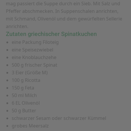
mag passiert die Suppe durch ein Sieb. Mit Salz und
Pfeffer abschmecken. In Suppenschalen anrichten,
mit Schmand, Olivenöl und dem gewürfelten Sellerie
anrichten.
Zutaten griechischer Spinatkuchen
eine Packung Filoteig
eine Speisezwiebel
eine Knoblauchzehe
500 g frischer Spinat
3 Eier (Größe M)
100 g Ricotta
150 g Feta
50 ml Milch
6 EL Olivenöl
50 g Butter
schwarzer Sesam oder schwarzer Kümmel
grobes Meersalz