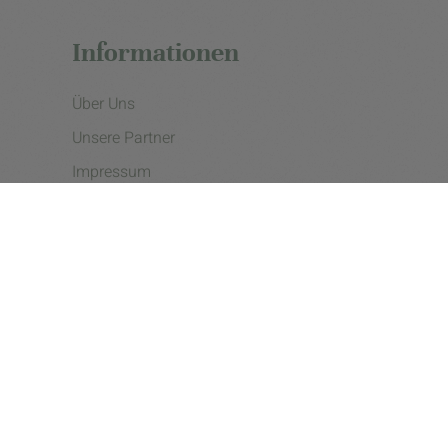
Informationen
Über Uns
Unsere Partner
Impressum
Datenschutzerklärung
Presse
Cookie Einstellungen
Copyright © 2026 - eine Initiative der Landgard eG