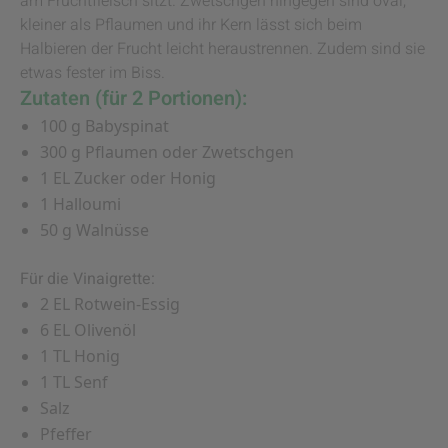
am Fruchtfleisch sitzt. Zwetschgen hingegen sind oval,
kleiner als Pflaumen und ihr Kern lässt sich beim
Halbieren der Frucht leicht heraustrennen. Zudem sind sie
etwas fester im Biss.
Zutaten (für 2 Portionen):
100 g Babyspinat
300 g Pflaumen oder Zwetschgen
1 EL Zucker oder Honig
1 Halloumi
50 g Walnüsse
Für die Vinaigrette:
2 EL Rotwein-Essig
6 EL Olivenöl
1 TL Honig
1 TL Senf
Salz
Pfeffer