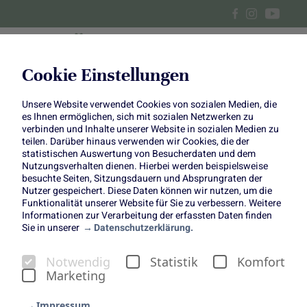
Cookie Einstellungen
Unsere Website verwendet Cookies von sozialen Medien, die
Wirsing-Päckchen mit Bacon
es Ihnen ermöglichen, sich mit sozialen Netzwerken zu
verbinden und Inhalte unserer Website in sozialen Medien zu
teilen. Darüber hinaus verwenden wir Cookies, die der
statistischen Auswertung von Besucherdaten und dem
Nutzungsverhalten dienen. Hierbei werden beispielsweise
besuchte Seiten, Sitzungsdauern und Absprungraten der
Nutzer gespeichert. Diese Daten können wir nutzen, um die
Funktionalität unserer Website für Sie zu verbessern. Weitere
Wirsing-Lachs-Päckchen mit
Informationen zur Verarbeitung der erfassten Daten finden
Sie in unserer
Datenschutzerklärung.
Bacon
Kohl trifft auf Fisch & Fleisch
Notwendig
Statistik
Komfort
Marketing
Unser Meister-Griller Felix von Felix Kochbook ist
mittlerweile schon fester Bestandteil unserer Ideenküche
Impressum