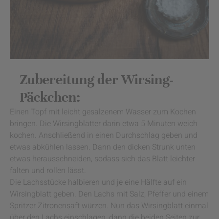
Zubereitung der Wirsing-
Päckchen:
Einen Topf mit leicht gesalzenem Wasser zum Kochen
bringen. Die Wirsingblätter darin etwa 5 Minuten weich
kochen. Anschließend in einen Durchschlag geben und
etwas abkühlen lassen. Dann den dicken Strunk unten
etwas herausschneiden, sodass sich das Blatt leichter
falten und rollen lässt.
Die Lachsstücke halbieren und je eine Hälfte auf ein
Wirsingblatt geben. Den Lachs mit Salz, Pfeffer und einem
Spritzer Zitronensaft würzen. Nun das Wirsingblatt einmal
über den Lachs einschlagen, dann die beiden Seiten zur