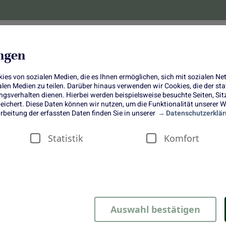
lanzen
Obst und Gemüse
10 Jahre
Bonus-
ungen
es von sozialen Medien, die es Ihnen ermöglichen, sich mit sozialen N
ialen Medien zu teilen. Darüber hinaus verwenden wir Cookies, die der s
sverhalten dienen. Hierbei werden beispielsweise besuchte Seiten, Si
ichert. Diese Daten können wir nutzen, um die Funktionalität unserer We
teak Sandwich mit frittiertem Ruco
rbeitung der erfassten Daten finden Sie in unserer
Datenschutzerklär
und Chimichurri Mayonnaise
Statistik
Komfort
Auswahl bestätigen