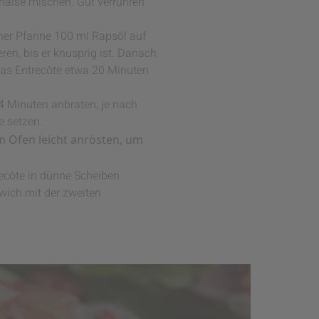
naise mischen. Gut verrühren
iner Pfanne 100 ml Rapsöl auf
ren, bis er knusprig ist. Danach
das Entrecôte etwa 20 Minuten
4 Minuten anbraten, je nach
e setzen.
m Ofen leicht anrösten, um
ecôte in dünne Scheiben
wich mit der zweiten