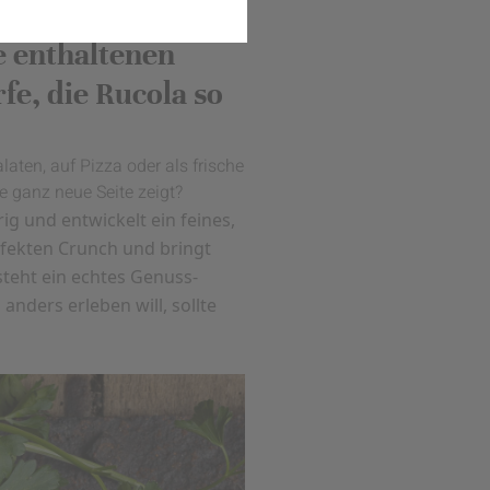
ürzig-scharfen
e enthaltenen
fe, die Rucola so
laten, auf Pizza oder als frische
ne ganz neue Seite zeigt?
ig und entwickelt ein feines,
rfekten Crunch und bringt
teht ein echtes Genuss-
anders erleben will, sollte