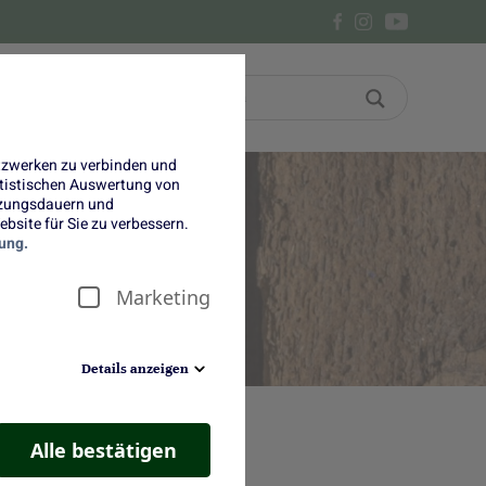
Bon
Über uns
etzwerken zu verbinden und
tatistischen Auswertung von
tzungsdauern und
bsite für Sie zu verbessern.
la
ung.
Marketing
Details anzeigen
Alle bestätigen