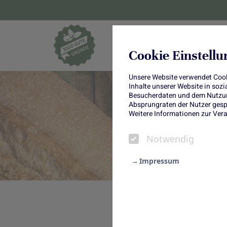
Blumen und Pf
Cookie Einstell
Unsere Website verwendet Cooki
Inhalte unserer Website in soz
Besucherdaten und dem Nutzung
Absprungraten der Nutzer gespe
S
Weitere Informationen zur Vera
Notwendig
Impressum
Notwendig
Statistik