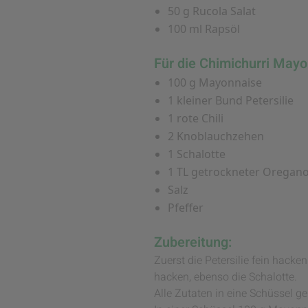
50 g Rucola Salat
100 ml Rapsöl
Für die Chimichurri May
100 g Mayonnaise
1 kleiner Bund Petersilie
1 rote Chili
2 Knoblauchzehen
1 Schalotte
1 TL getrockneter Oregan
Salz
Pfeffer
Zubereitung:
Zuerst die Petersilie fein hacke
hacken, ebenso die Schalotte.
Alle Zutaten in eine Schüssel 