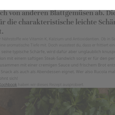
mehr als nur ein Salat – mit seinem w
ich von anderen Blattgemüsen ab. Di
ür die charakteristische leichte Schär
t.
r Nährstoffe wie Vitamin K, Kalzium und Antioxidantien. Ob in Sa
ne aromatische Tiefe mit. Doch wusstest du, dass er frittiert ei
a seine typische Schärfe, wird dafür aber unglaublich knuspr
on mit einem saftigen Steak-Sandwich sorgt er für den pe
Zusammen mit einer cremigen Sauce und frischem Brot ents
s Snack als auch als Abendessen eignet. Wer also Rucola mal 
ohnt sich!
 Kochbook
haben wir dieses Rezept ausprobiert.