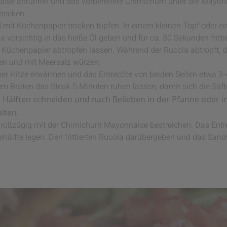
aise anrühren und das vorbereitete Chimichurri unter die Mayon
mecken.
mit Küchenpapier trocken tupfen. In einem kleinen Topf oder e
 vorsichtig in das heiße Öl geben und für ca. 30 Sekunden frittie
t Küchenpapier abtropfen lassen. Während der Rucola abtropft, 
en und mit Meersalz würzen.
oher Hitze erwärmen und das Entrecôte von beiden Seiten etwa 3-
Braten das Steak 5 Minuten ruhen lassen, damit sich die Säft
i Hälften schneiden und nach Belieben in der Pfanne oder i
lten.
großzügig mit der Chimichurri Mayonnaise bestreichen. Das Entr
hälfte legen. Den frittierten Rucola darübergeben und das Sand