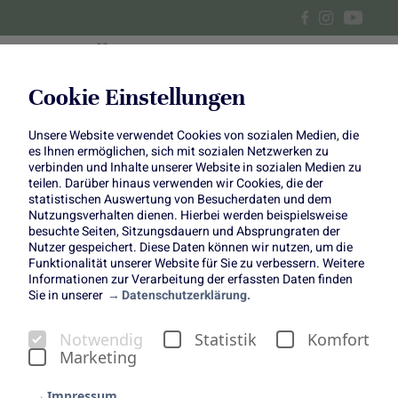
Cookie Einstellungen
Unsere Website verwendet Cookies von sozialen Medien, die
Asia Brokkoli mit Rindfleisch
es Ihnen ermöglichen, sich mit sozialen Netzwerken zu
verbinden und Inhalte unserer Website in sozialen Medien zu
teilen. Darüber hinaus verwenden wir Cookies, die der
statistischen Auswertung von Besucherdaten und dem
Nutzungsverhalten dienen. Hierbei werden beispielsweise
besuchte Seiten, Sitzungsdauern und Absprungraten der
Dieses asiatisch inspirierte Rindfleisch-Gericht mit
Nutzer gespeichert. Diese Daten können wir nutzen, um die
Funktionalität unserer Website für Sie zu verbessern. Weitere
knackigem Brokkoli, saftigen Karotten und würzigem
Informationen zur Verarbeitung der erfassten Daten finden
Ingwer ist eine perfekte Kombination. Besonders gut
Sie in unserer
Datenschutzerklärung.
macht sich der Brokkoli in diesem Rezept, da er leicht
blanchiert und dann in der aromatischen Soße verfeinert
Notwendig
Statistik
Komfort
wird.
Marketing
Gemeinsam mit Felix von
Felix´ Kochbook
haben wir
Impressum