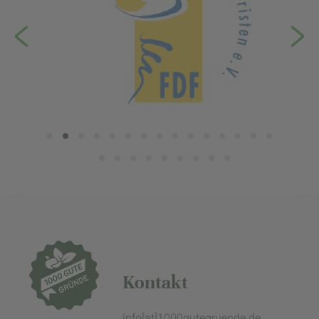
Kontakt
info[at]1000gutegruende.de