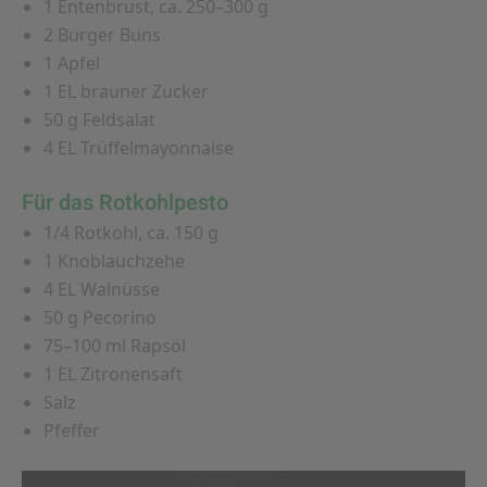
1 Entenbrust, ca. 250–300 g
2 Burger Buns
1 Apfel
1 EL brauner Zucker
50 g Feldsalat
4 EL Trüffelmayonnaise
Für das Rotkohlpesto
1/4 Rotkohl, ca. 150 g
1 Knoblauchzehe
4 EL Walnüsse
50 g Pecorino
75–100 ml Rapsöl
1 EL Zitronensaft
Salz
Pfeffer