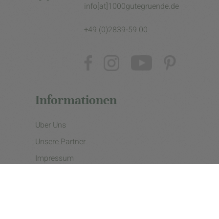
info[at]1000gutegruende.de
+49 (0)2839-59 00
Informationen
Über Uns
Unsere Partner
Impressum
Datenschutzerklärung
Presse
Cookie Einstellungen