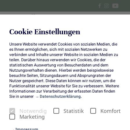
Cookie Einstellungen
Unsere Website verwendet Cookies von sozialen Medien, die
Weihnachtsburger mit
es Ihnen ermöglichen, sich mit sozialen Netzwerken zu
verbinden und Inhalte unserer Website in sozialen Medien zu
Entenbrust und Rotkohlpesto
teilen. Darüber hinaus verwenden wir Cookies, die der
statistischen Auswertung von Besucherdaten und dem
Nutzungsverhalten dienen. Hierbei werden beispielsweise
besuchte Seiten, Sitzungsdauern und Absprungraten der
Nutzer gespeichert. Diese Daten können wir nutzen, um die
Funktionalität unserer Website für Sie zu verbessern. Weitere
Informationen zur Verarbeitung der erfassten Daten finden
Die Weihnachtszeit ist der perfekte Anlass, kulinarische
Sie in unserer
Datenschutzerklärung.
Traditionen neu zu interpretieren. Unser Weihnachtsburger
vereint das Beste der festlichen Küche in einem modernen
Notwendig
Statistik
Komfort
Format – zwischen zwei Brötchenhälften.
Marketing
Der tiefviolette Rotkohl sorgt nicht nur optisch für festliche
Stimmung, sondern ist auch ein echtes Winterwunder:
Impressum