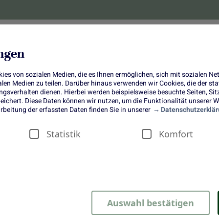
lanzen
Obst und Gemüse
10 Jahre
Bonus-
ungen
es von sozialen Medien, die es Ihnen ermöglichen, sich mit sozialen N
ialen Medien zu teilen. Darüber hinaus verwenden wir Cookies, die der s
sverhalten dienen. Hierbei werden beispielsweise besuchte Seiten, Si
ichert. Diese Daten können wir nutzen, um die Funktionalität unserer We
Spitzkohl-Hackfleisch-Pfanne
rbeitung der erfassten Daten finden Sie in unserer
Datenschutzerklär
Statistik
Komfort
leisch-Pfanne
Auswahl bestätigen