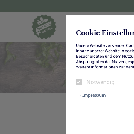
Blumen und Pf
Cookie Einstell
Unsere Website verwendet Cooki
Inhalte unserer Website in soz
Besucherdaten und dem Nutzung
Absprungraten der Nutzer gespe
Weitere Informationen zur Vera
Notwendig
Impressum
Notwendig
Spitzkohl-Hackf
Statistik