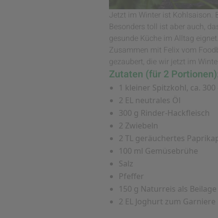
Jetzt im Winter ist Kohlsaison. 
Besonders toll ist aber auch, da
gesunde Küche im Alltag eignet
Zusammen mit Felix vom Food
gezaubert, die wir jetzt im Wint
Zutaten (für 2 Portionen)
1 kleiner Spitzkohl, ca. 300 
2 EL neutrales Öl
300 g Rinder-Hackfleisch
2 Zwiebeln
2 TL geräuchertes Paprika
100 ml Gemüsebrühe
Salz
Pfeffer
150 g Naturreis als Beilage
2 EL Joghurt zum Garniere