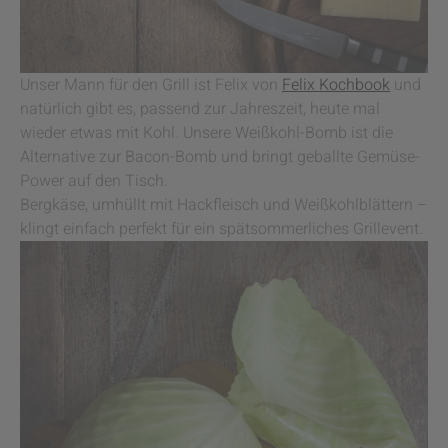
Unser Mann für den Grill ist Felix von
Felix Kochbook
und
natürlich gibt es, passend zur Jahreszeit, heute mal
wieder etwas mit Kohl. Unsere Weißkohl-Bomb ist die
Alternative zur Bacon-Bomb und bringt geballte Gemüse-
Power auf den Tisch.
Bergkäse, umhüllt mit Hackfleisch und Weißkohlblättern –
klingt einfach perfekt für ein spätsommerliches Grillevent.