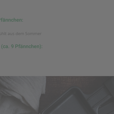
Pfännchen:
kühlt aus dem Sommer
(ca. 9 Pfännchen):