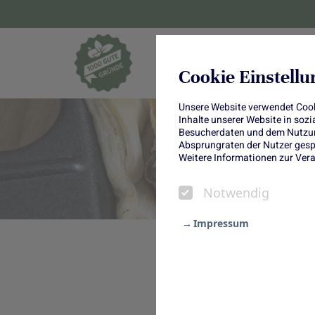
Blumen und Pf
Cookie Einstell
Unsere Website verwendet Cooki
Inhalte unserer Website in soz
Besucherdaten und dem Nutzung
Absprungraten der Nutzer gespe
Weitere Informationen zur Vera
Notwendig
Impressum
Notwendig
Raclettepfännch
Statistik