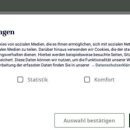
lanzen
Obst und Gemüse
10 Jahre
Bonus-
ungen
es von sozialen Medien, die es Ihnen ermöglichen, sich mit sozialen N
ialen Medien zu teilen. Darüber hinaus verwenden wir Cookies, die der s
sverhalten dienen. Hierbei werden beispielsweise besuchte Seiten, Si
ichert. Diese Daten können wir nutzen, um die Funktionalität unserer We
Raclettepfännchen-Rezepte
rbeitung der erfassten Daten finden Sie in unserer
Datenschutzerklär
Statistik
Komfort
en-Rezepte
Auswahl bestätigen