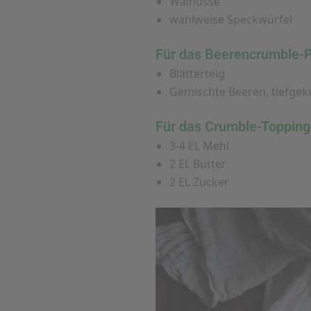
Walnüsse
wahlweise Speckwürfel
Für das Beerencrumble-
Blätterteig
Gemischte Beeren, tiefge
Für das Crumble-Topping 
3-4 EL Mehl
2 EL Butter
2 EL Zucker