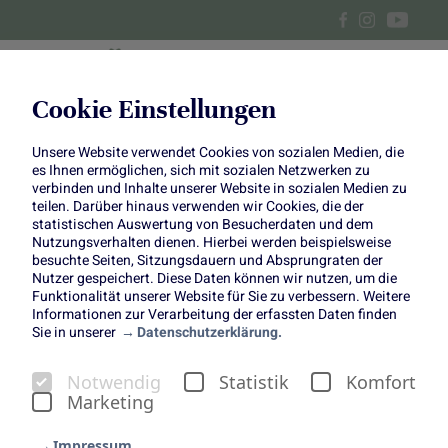
Cookie Einstellungen
Unsere Website verwendet Cookies von sozialen Medien, die
Centerpiece im Mai
es Ihnen ermöglichen, sich mit sozialen Netzwerken zu
verbinden und Inhalte unserer Website in sozialen Medien zu
teilen. Darüber hinaus verwenden wir Cookies, die der
statistischen Auswertung von Besucherdaten und dem
Nutzungsverhalten dienen. Hierbei werden beispielsweise
besuchte Seiten, Sitzungsdauern und Absprungraten der
Wenn der Mai ein Blumenstrauß wäre, würde
Nutzer gespeichert. Diese Daten können wir nutzen, um die
Funktionalität unserer Website für Sie zu verbessern. Weitere
er genau so aussehen: Üppig, lebendig, ein
Informationen zur Verarbeitung der erfassten Daten finden
Sie in unserer
Datenschutzerklärung.
bisschen wild – mit all der Leichtigkeit, die
diesen Monat so besonders macht.
Notwendig
Statistik
Komfort
Im Mittelpunkt unseres Centerpieces: Pfingstrosen in
Marketing
ihrer schönsten Vielfalt. Von der apricotfarbenen
Coral Charme über die nostalgisch anmutende
Impressum