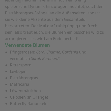
lebendig machen. Wenn ihr noch ein wenig
spielerische Dynamik hinzufügen möchtet, setzt den
Plattährengras-Stängel an die Außenseiten, sodass
sie wie kleine Akzente aus dem Gesamtbild
hervortreten. Der Mai darf ruhig üppig und frech
sein, also traut euch, die Blumen ein bisschen wild zu
arrangieren – es wird am Ende perfekt!
Verwendete Blumen
Pfingstrosen:
Coral Charme
,
Gardenia
und
vermutlich
Sarah Bernhardt
Rittersporn
Levkojen
Plattährengras
Matricaria
Löwenmäulchen
Celosien (in Orange)
Butterfly-Ranunkeln