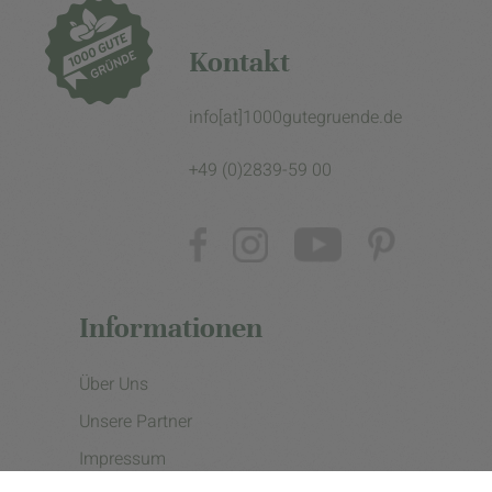
Kontakt
info[at]1000gutegruende.de
+49 (0)2839-59 00
Informationen
Über Uns
Unsere Partner
Impressum