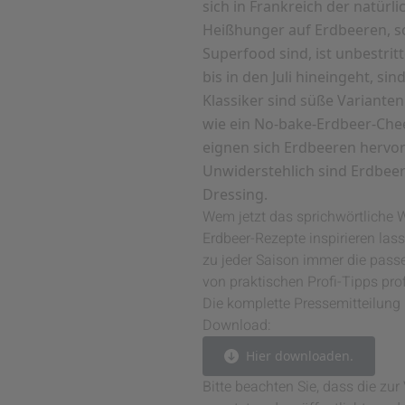
sich in Frankreich der natür
Heißhunger auf Erdbeeren, so
Superfood sind, ist unbestrit
bis in den Juli hineingeht, s
Klassiker sind süße Varianten
wie ein No-bake-Erdbeer-Chee
eignen sich Erdbeeren hervor
Unwiderstehlich sind Erdbeer
Dressing.
Wem jetzt das sprichwörtliche W
Erdbeer-Rezepte inspirieren las
zu jeder Saison immer die pas
von praktischen Profi-Tipps pro
Die komplette Pressemitteilung 
Download:
Hier downloaden.
Bitte beachten Sie, dass die z