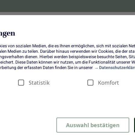
lanzen
Obst und Gemüse
10 Jahre
Bonus-
ungen
es von sozialen Medien, die es Ihnen ermöglichen, sich mit sozialen N
ialen Medien zu teilen. Darüber hinaus verwenden wir Cookies, die der s
sverhalten dienen. Hierbei werden beispielsweise besuchte Seiten, Si
ichert. Diese Daten können wir nutzen, um die Funktionalität unserer We
Vorfreude pur: Die Erdbeeren
rbeitung der erfassten Daten finden Sie in unserer
Datenschutzerklär
kommen
Statistik
Komfort
Auswahl bestätigen
t: Die regionale Ernte köstlicher Erdbeeren geht an 