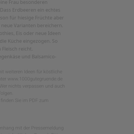
 eine Frau besonderen
 Dass Erdbeeren ein echtes
ison für hiesige Früchte aber
r neue Varianten bereichern.
othies, Eis oder neue Ideen
 die Küche eingezogen. So
Fleisch reicht.
Ziegenkäse und Balsamico-
 weiteren Ideen für köstliche
s unter www.1000gutegruende.de
 Wer nichts verpassen und auch
folgen.
) finden Sie im PDF zum
mmenhang mit der Pressemeldung