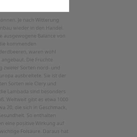
können. Je nach Witterung
nbau wieder in den Handel.
die ausgewogene Balance von
f die kommenden
lderdbeeren, waren wohl
n angebaut. Die Früchte
ng zweier Sorten nord- und
ropa ausbreitete. Sie ist der
bten Sorten wie Clery und
 die Lambada sind besonders
ß. Weltweit gibt es etwa 1000
wa 20, die sich in Geschmack,
Gesundheit. So enthalten
en eine positive Wirkung auf
wichtige Folsäure. Daraus hat