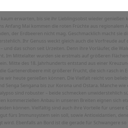
 die besten Eigenschaften der beliebten Früchte.
kaum erwarten, bis sie ihr Lieblingsobst wieder genießen 
tens Anfang Mai kommen die roten Früchte aus regionalem A
anden, der Erdbeeren nicht mag. Geschmacklich macht sie 
rstehlich. Ihr Genuss weckt gleich auch die Vorfreude au
und das schon seit Urzeiten. Denn ihre Vorläufer, die Wa
nnt. Im Mittelalter wurden sie erstmals auf größeren Fläche
lein. Mitte des 18. Jahrhunderts entstand aus einer Kreuzu
e Gartenerdbeere mit größerer Frucht, die sich rasch in Eu
ie wir heute genießen können. Die Vielfalt reicht von belie
und Senga Sengana bis zur Korona und Ostara. Manche wie
Calypso sind robuster – beide schmecken unwiderstehlich sü
 den kommerziellen Anbau in unseren Breiten eignen sich et
iden können. Vielfältig sind auch ihre Vorteile für unsere 
 gut fürs Immunsystem sein soll, sowie Antioxidantien, den
 wird. Ebenfalls an Bord ist die gerade für Schwangere so 