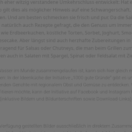
lich eher witzig verstandene Umkehrschluss entwickelt: Hat
 gilt dies als möglicher Hinweis auf eine Schwangerschaft.
ten. Und am besten schmecken sie frisch und pur. Da die Sa
ind natürlich auch Rezepte gefragt, die den Genuss um imme
 wie Erdbeerkuchen, köstliche Torten, Sorbet, Joghurt, Smo
secake. Aber längst sind auch herzhafte Zubereitungen in
ragend für Salsas oder Chutneys, die man beim Grillen zum 
en auch in Salaten mit Spargel, Spinat oder Feldsalat mit 
asser im Munde zusammengelaufen ist, kann sich hier gleich mit
sen: In der Ideenküche der Initiative „1000 gute Gründe“ gibt e
senden Gerichte mit regionalem Obst und Gemüse zu entdecken.
fitieren möchte, kann der Initiative auf Facebook und Instagram 
(inklusive Bildern und Bildunterschriften sowie Download-Links
ur Verfügung gestellten Bilder ausschließlich in direktem Zusa