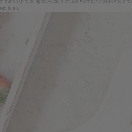
n dürfen (d.h. beispielsweise nicht als Aufmacherbild ohne direk
redits an.