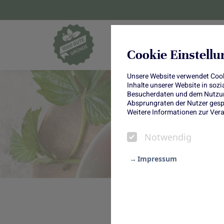
Blumen und Pf
Cookie Einstell
Unsere Website verwendet Cooki
Inhalte unserer Website in soz
Besucherdaten und dem Nutzung
Absprungraten der Nutzer gespe
Weitere Informationen zur Vera
Notwendig
Impressum
Notwendig
Bald ist es wieder so wei
Statistik