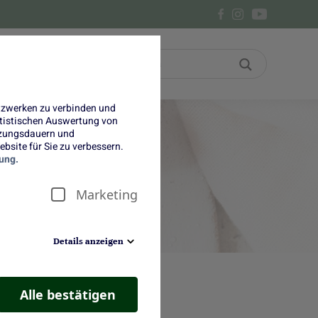
Bon
Über uns
etzwerken zu verbinden und
tatistischen Auswertung von
tzungsdauern und
bsite für Sie zu verbessern.
ung.
Marketing
Details anzeigen
Alle bestätigen
den Start. Da lohnt sich