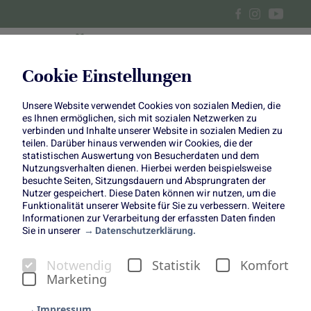
Cookie Einstellungen
Unsere Website verwendet Cookies von sozialen Medien, die
„Unboxing“ im Mai:
es Ihnen ermöglichen, sich mit sozialen Netzwerken zu
verbinden und Inhalte unserer Website in sozialen Medien zu
Tablesetting mit
teilen. Darüber hinaus verwenden wir Cookies, die der
statistischen Auswertung von Besucherdaten und dem
Nutzungsverhalten dienen. Hierbei werden beispielsweise
Glockenblumen
besuchte Seiten, Sitzungsdauern und Absprungraten der
Nutzer gespeichert. Diese Daten können wir nutzen, um die
Funktionalität unserer Website für Sie zu verbessern. Weitere
Informationen zur Verarbeitung der erfassten Daten finden
Sie in unserer
Datenschutzerklärung.
Notwendig
Statistik
Komfort
Fokusblume: Campanula
Marketing
Im Rahmen unserer Jahreskampagne „Wild about Nature“,
Impressum