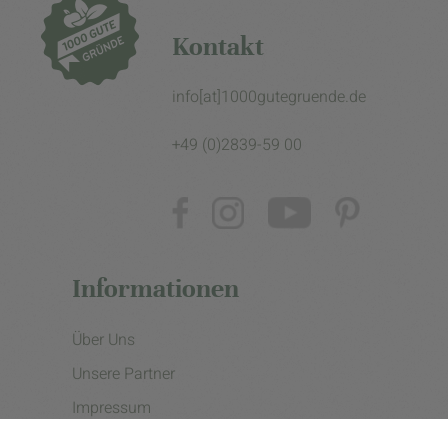
Kontakt
info[at]1000gutegruende.de
+49 (0)2839-59 00
Informationen
Über Uns
Unsere Partner
Impressum
Datenschutzerklärung