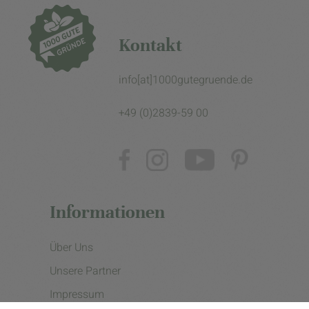
Kontakt
info[at]1000gutegruende.de
+49 (0)2839-59 00
Informationen
Über Uns
Unsere Partner
Impressum