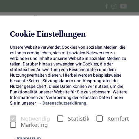
Cookie Einstellungen
Unsere Website verwendet Cookies von sozialen Medien, die
Klassiker modern inszeniert:
es Ihnen ermöglichen, sich mit sozialen Netzwerken zu
verbinden und Inhalte unserer Website in sozialen Medien zu
DIY-Blumenampel mit
teilen. Darüber hinaus verwenden wir Cookies, die der
statistischen Auswertung von Besucherdaten und dem
Nutzungsverhalten dienen. Hierbei werden beispielsweise
Fuchsien
besuchte Seiten, Sitzungsdauern und Absprungraten der
Nutzer gespeichert. Diese Daten können wir nutzen, um die
Funktionalität unserer Website für Sie zu verbessern. Weitere
Informationen zur Verarbeitung der erfassten Daten finden
Sie in unserer
Datenschutzerklärung.
Notwendig
Statistik
Komfort
Themenwoche "Klassiker
Marketing
modern inszeniert"
Impressum