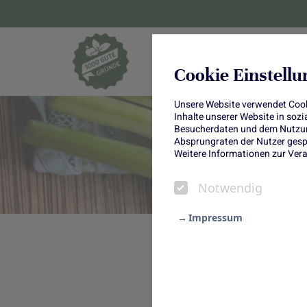
Blumen und Pf
Cookie Einstell
Unsere Website verwendet Cooki
Inhalte unserer Website in soz
Besucherdaten und dem Nutzung
Absprungraten der Nutzer gespe
Weitere Informationen zur Vera
Notwendig
Impressum
Ursprünglich kam der Fenchel d
Notwendig
sehr früh beheimatet. Heute sind
Statistik
In Mitteleuropa kommt der Fenc