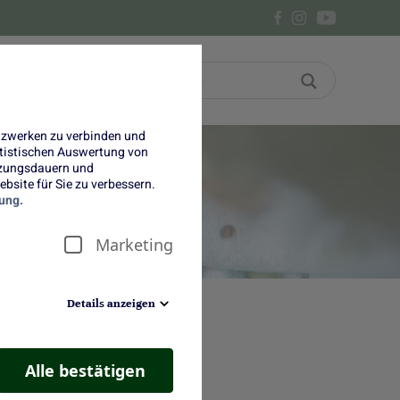
Bon
Über uns
etzwerken zu verbinden und
tatistischen Auswertung von
tzungsdauern und
bsite für Sie zu verbessern.
ung.
Marketing
Details anzeigen
nland und Ostasien war er schon
henland und Südafrika zu finden.
Alle bestätigen
n. Von Oktober bis Mai kommt er