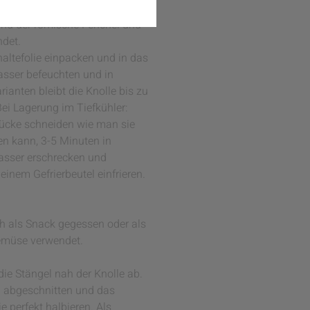
ind der römische Fenchel und
ndet.
altefolie einpacken und in das
asser befeuchten und in
ianten bleibt die Knolle bis zu
ei Lagerung im Tiefkühler:
ücke schneiden wie man sie
en kann, 3-5 Minuten in
wasser erschrecken und
einem Gefrierbeutel einfrieren.
h als Snack gegessen oder als
emüse verwendet.
die Stängel nah der Knolle ab.
n abgeschnitten und das
 perfekt halbieren. Als