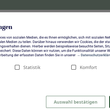
lanzen
Obst und Gemüse
10 Jahre
Bonus-
ungen
es von sozialen Medien, die es Ihnen ermöglichen, sich mit sozialen N
ialen Medien zu teilen. Darüber hinaus verwenden wir Cookies, die der s
sverhalten dienen. Hierbei werden beispielsweise besuchte Seiten, Si
ichert. Diese Daten können wir nutzen, um die Funktionalität unserer We
Der Fenchel
rbeitung der erfassten Daten finden Sie in unserer
Datenschutzerklär
Statistik
Komfort
urch die Römer zu uns nach Deutschland. Aber auch in Grieche
 die größten Anbaugebiete in Italien, Spanien, Frankreich, Griec
Auswahl bestätigen
hel von Juni bis Oktober zum größten Teil aus den Niederlande