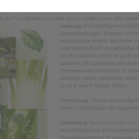
 Frankreich und Spanien zu uns.
llen- und Gewürzfenchel. Die am häufigsten benutzen Sorten s
wie der Fino, Montebianco oder Orazio werden immer öfter verwe
Lagerung:
Im Kühlschrank in Frischh
Gemüsefach legen. Alternativ mit W
Küchenpapier wickeln. Bei beiden Var
zwei Wochen frisch und genießbar. B
Fenchel waschen und in so große St
später für die Zubereitung gebrauch
Zitronenwasser blanchieren, in Eis
abtropfen lassen, abtrocknen und in 
So ist er rund 6 Monate haltbar.
Verwendung:
Fenchel wird häufig ro
Gewürz, Salatbeilage oder Suppeng
Zubereitung
: Zuerst schneidet man 
Anschließend wird der Knollenbode
Wurzelende entfernt. So kann man sie