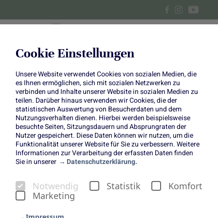
Cookie Einstellungen
Unsere Website verwendet Cookies von sozialen Medien, die
Hollywood-Feeling am rot-
es Ihnen ermöglichen, sich mit sozialen Netzwerken zu
verbinden und Inhalte unserer Website in sozialen Medien zu
pinken Teppich
teilen. Darüber hinaus verwenden wir Cookies, die der
statistischen Auswertung von Besucherdaten und dem
Nutzungsverhalten dienen. Hierbei werden beispielsweise
besuchte Seiten, Sitzungsdauern und Absprungraten der
Nutzer gespeichert. Diese Daten können wir nutzen, um die
Funktionalität unserer Website für Sie zu verbessern. Weitere
Informationen zur Verarbeitung der erfassten Daten finden
Straelen/Berlin, 08. Mai 2024
Sie in unserer
Datenschutzerklärung.
Beim Deutschen Filmpreis im Theater am Potsdamer
Platz ließ das Team der Initiative „1000 gute Gründe“
Notwendig
Statistik
Komfort
Anfang Mai den roten Teppich in Berlin dank einer pinken
Marketing
Pflanzenwand erstrahlen. Die Wand bestand aus
saisonalen Stauden, Beet- und Balkonware – in Summe
Impressum