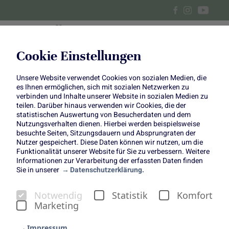
Cookie Einstellungen
Unsere Website verwendet Cookies von sozialen Medien, die
Klassiker modern inszeniert:
es Ihnen ermöglichen, sich mit sozialen Netzwerken zu
verbinden und Inhalte unserer Website in sozialen Medien zu
DIY mit Gerbera
teilen. Darüber hinaus verwenden wir Cookies, die der
statistischen Auswertung von Besucherdaten und dem
Nutzungsverhalten dienen. Hierbei werden beispielsweise
besuchte Seiten, Sitzungsdauern und Absprungraten der
Nutzer gespeichert. Diese Daten können wir nutzen, um die
Funktionalität unserer Website für Sie zu verbessern. Weitere
Informationen zur Verarbeitung der erfassten Daten finden
Sie in unserer
Datenschutzerklärung.
"Klassiker modern
Notwendig
Statistik
Komfort
inszeniert": DIY mit Gerbera
Marketing
Im Rahmen der Themenwoche „Klassiker modern
inszeniert“ zeigen insgesamt vier Creator:innen, wie
Impressum