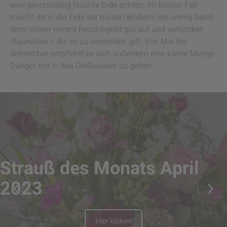
eine gleichmäßig feuchte Erde achten. Im besten Fall
mischt ihr in die Erde der bunten Blüherin ein wenig Sand,
denn dieser nimmt Feuchtigkeit gut auf und verhindert
Staunässe – die es zu vermeiden gilt. Von Mai bis
September empfiehlt es sich außerdem eine kleine Menge
Dünger mit in das Gießwasser zu geben.
Strauß des Monats April
2023
Hier klicken