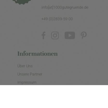
info[at]1000gutegruende.de
+49 (0)2839-59 00
Informationen
Über Uns
Unsere Partner
Impressum
Datenschutzerklärung
Presse