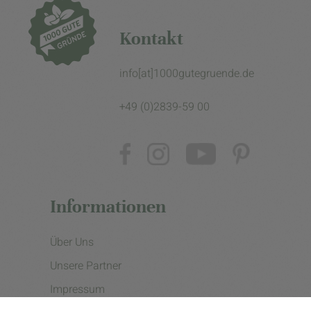
Kontakt
info[at]1000gutegruende.de
+49 (0)2839-59 00
Informationen
Über Uns
Unsere Partner
Impressum