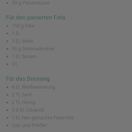
50 g Pekannüsse
Für den panierten Feta
150 g Feta
1 Ei
3 EL Mehl
35 g Semmelbrösel
1 EL Sesam
Öl
Für das Dressing
4 EL Weißweinessig
2 TL Senf
2 TL Honig
5-6 EL Olivenöl
1 EL fein gehackte Petersilie
Salz und Pfeffer