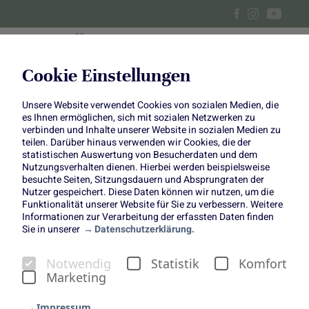
Cookie Einstellungen
Unsere Website verwendet Cookies von sozialen Medien, die
Salat mit Apfel und paniertem
es Ihnen ermöglichen, sich mit sozialen Netzwerken zu
verbinden und Inhalte unserer Website in sozialen Medien zu
Feta
teilen. Darüber hinaus verwenden wir Cookies, die der
statistischen Auswertung von Besucherdaten und dem
Nutzungsverhalten dienen. Hierbei werden beispielsweise
besuchte Seiten, Sitzungsdauern und Absprungraten der
Nutzer gespeichert. Diese Daten können wir nutzen, um die
Funktionalität unserer Website für Sie zu verbessern. Weitere
Informationen zur Verarbeitung der erfassten Daten finden
Sie in unserer
Datenschutzerklärung.
Manchmal braucht es nicht
Notwendig
Statistik
Komfort
mehr als ein paar gute
Marketing
Zutaten, um ein richtig
Impressum