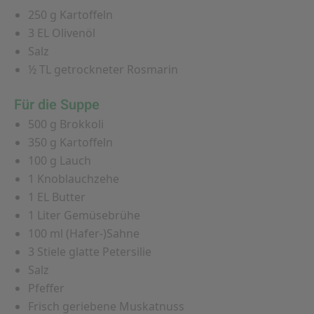
250 g Kartoffeln
3 EL Olivenöl
Salz
½ TL getrockneter Rosmarin
Für die Suppe
500 g Brokkoli
350 g Kartoffeln
100 g Lauch
1 Knoblauchzehe
1 EL Butter
1 Liter Gemüsebrühe
100 ml (Hafer-)Sahne
3 Stiele glatte Petersilie
Salz
Pfeffer
Frisch geriebene Muskatnuss