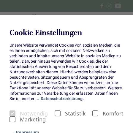
Cookie Einstellungen
Unsere Website verwendet Cookies von sozialen Medien, die
Brokkoli Suppe mit Kartoffel
es Ihnen ermöglichen, sich mit sozialen Netzwerken zu
verbinden und Inhalte unserer Website in sozialen Medien zu
Croutons
teilen. Darüber hinaus verwenden wir Cookies, die der
statistischen Auswertung von Besucherdaten und dem
Nutzungsverhalten dienen. Hierbei werden beispielsweise
besuchte Seiten, Sitzungsdauern und Absprungraten der
Nutzer gespeichert. Diese Daten können wir nutzen, um die
Funktionalität unserer Website für Sie zu verbessern. Weitere
Informationen zur Verarbeitung der erfassten Daten finden
Sie in unserer
Datenschutzerklärung.
Brokkoli Suppe mit Kartoffel-
Notwendig
Statistik
Komfort
Croutons
Marketing
Wärmende Suppe in der Herbstzeit
Impressum