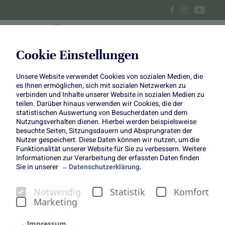
Cookie Einstellungen
Unsere Website verwendet Cookies von sozialen Medien, die
Balkon-Makeover leicht
es Ihnen ermöglichen, sich mit sozialen Netzwerken zu
verbinden und Inhalte unserer Website in sozialen Medien zu
gemacht: Verwandelt euren
teilen. Darüber hinaus verwenden wir Cookies, die der
statistischen Auswertung von Besucherdaten und dem
Nutzungsverhalten dienen. Hierbei werden beispielsweise
Balkon in eine grüne
besuchte Seiten, Sitzungsdauern und Absprungraten der
Nutzer gespeichert. Diese Daten können wir nutzen, um die
Wohlfühloase
Funktionalität unserer Website für Sie zu verbessern. Weitere
Informationen zur Verarbeitung der erfassten Daten finden
Sie in unserer
Datenschutzerklärung.
Notwendig
Statistik
Komfort
Marketing
Gerade im städtischen Alltag werden Außenbereiche
immer mehr zu wertvollen Rückzugsorten. Ein Balkon
Impressum