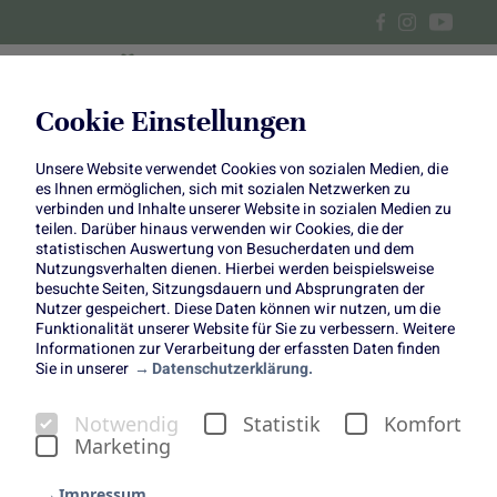
Cookie Einstellungen
Unsere Website verwendet Cookies von sozialen Medien, die
Romanesco: Leckerer
es Ihnen ermöglichen, sich mit sozialen Netzwerken zu
verbinden und Inhalte unserer Website in sozialen Medien zu
Hingucker
teilen. Darüber hinaus verwenden wir Cookies, die der
statistischen Auswertung von Besucherdaten und dem
Nutzungsverhalten dienen. Hierbei werden beispielsweise
besuchte Seiten, Sitzungsdauern und Absprungraten der
Nutzer gespeichert. Diese Daten können wir nutzen, um die
Funktionalität unserer Website für Sie zu verbessern. Weitere
Informationen zur Verarbeitung der erfassten Daten finden
Sie in unserer
Datenschutzerklärung.
Romanesco: leckerer
Notwendig
Statistik
Komfort
Hingucker
Marketing
Romanesco Steaks mit Rote-Bete-Hummus &
Impressum