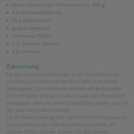
einen kleinen Kopf Romanesco (ca. 400 g)
4 El Granatapfelkerne
50 g gelbe Linsen
grobes Meersalz
schwarzer Pfeffer
1 TL Baharat Gewürz
4 EL Olivenö
Zubereitung:
Für den Hummus Kichererbsen in ein Sieb gießen und
waschen. Zusammen mit der Roten Bete in ein hohes
Gefäß geben. Den Knoblauch schälen und grob hacken.
Die Tahinipaste und das Olivenöl sowie den Zitronensaft
hinzugeben. Alles mit einem Mixstab fein pürieren und mit
Salz und Pfeffer abschmecken.
Für die Steaks einen großen Topf mit reichlich Salzwasser
zum Kochen bringen. Den Romanesco waschen, die
äußeren Blätter und den unteren Teil des Strunks