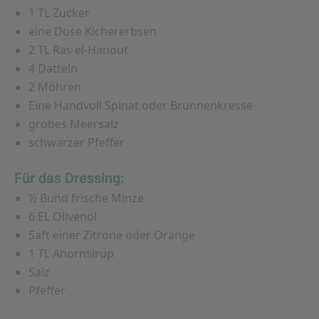
1 TL Zucker
eine Dose Kichererbsen
2 TL Ras el-Hanout
4 Datteln
2 Möhren
Eine Handvoll Spinat oder Brunnenkresse
grobes Meersalz
schwarzer Pfeffer
Für das Dressing:
½ Bund frische Minze
6 EL Olivenöl
Saft einer Zitrone oder Orange
1 TL Ahornsirup
Salz
Pfeffer