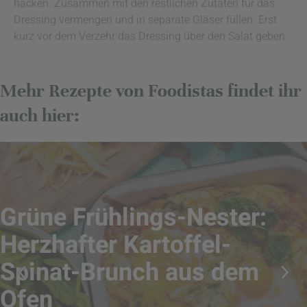
hacken. Zusammen mit den restlichen Zutaten für das
Dressing vermengen und in separate Gläser füllen. Erst
kurz vor dem Verzehr das Dressing über den Salat geben.
Mehr Rezepte von Foodistas findet ihr
auch hier:
Grüne Frühlings-Nester:
Herzhafter Kartoffel-
Spinat-Brunch aus dem
Ofen