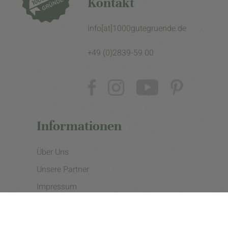
Kontakt
info[at]1000gutegruende.de
+49 (0)2839-59 00
Informationen
Über Uns
Unsere Partner
Impressum
Datenschutzerklärung
Presse