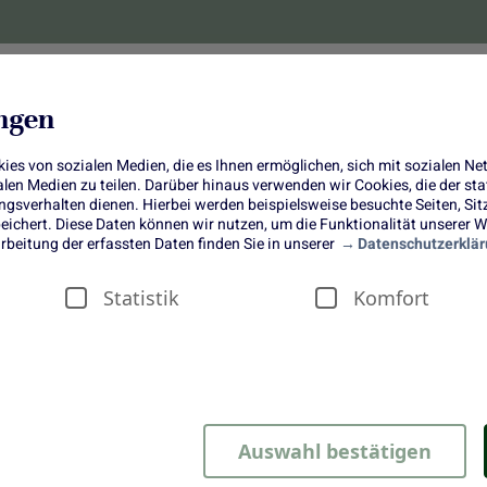
lanzen
Obst und Gemüse
10 Jahre
Bonus-
ungen
es von sozialen Medien, die es Ihnen ermöglichen, sich mit sozialen N
ialen Medien zu teilen. Darüber hinaus verwenden wir Cookies, die der s
sverhalten dienen. Hierbei werden beispielsweise besuchte Seiten, Si
ichert. Diese Daten können wir nutzen, um die Funktionalität unserer We
Gurken-Melonen-Spritz & Salat mi
rbeitung der erfassten Daten finden Sie in unserer
Datenschutzerklär
gegrillten Pfirsichen
Statistik
Komfort
Auswahl bestätigen